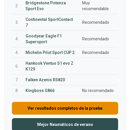
Bridgestone Potenza
Muy
2.
Sport Evo
recomendable
Continental SportContact
3.
Recomendado
7
Goodyear Eagle F1
4.
Recomendado
Supersport
4.
Michelin Pilot Sport CUP 2
Recomendado
Hankook Ventus S1 evo Z
6.
K129
7.
Falken Azenis RS820
8.
Kingboss G866
No recomendado
Ver resultados completos de la prueba
Mejor Neumáticos de verano