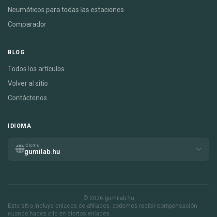
Neumáticos para todas las estaciones
Comparador
BLOG
Todos los artículos
Volver al sitio
Contáctenos
IDIOMA
Idioma
gumilab.hu
© 2026 gumilab.hu
Este sitio incluye enlaces de afiliados. podemos recibir compensación
cuando haces clic en ciertos enlaces.