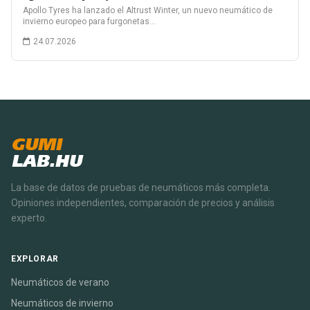
Apollo Tyres ha lanzado el Altrust Winter, un nuevo neumático de
invierno europeo para furgonetas…
24.07.2026
GUMI
LAB.HU
La base de datos de pruebas de neumáticos más completa.
Opiniones independientes, comparación de precios y análisis
experto.
EXPLORAR
Neumáticos de verano
Neumáticos de invierno