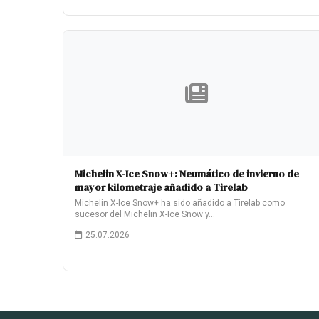
Michelin X-Ice Snow+: Neumático de invierno de
mayor kilometraje añadido a Tirelab
Michelin X-Ice Snow+ ha sido añadido a Tirelab como
sucesor del Michelin X-Ice Snow y…
25.07.2026