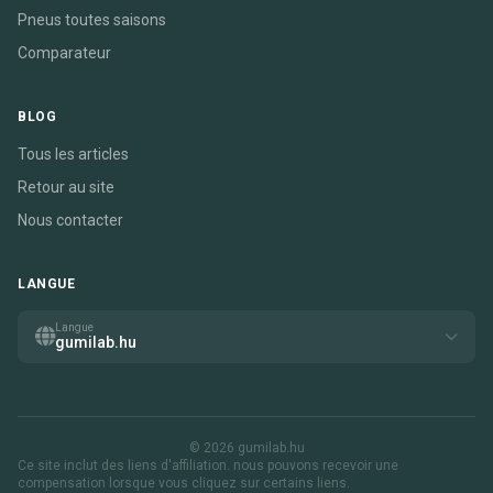
Pneus toutes saisons
Comparateur
BLOG
Tous les articles
Retour au site
Nous contacter
LANGUE
Langue
gumilab.hu
© 2026 gumilab.hu
Ce site inclut des liens d'affiliation. nous pouvons recevoir une
compensation lorsque vous cliquez sur certains liens.