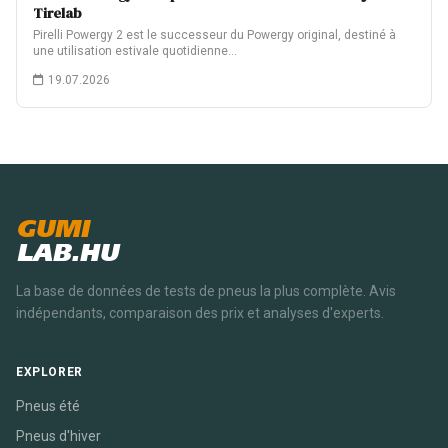
Tirelab
Pirelli Powergy 2 est le successeur du Powergy original, destiné à
une utilisation estivale quotidienne…
19.07.2026
GUMI
LAB.HU
La base de données de tests de pneus la plus complète. Avis
indépendants, comparaison des prix et analyses d'experts.
EXPLORER
Pneus été
Pneus d'hiver