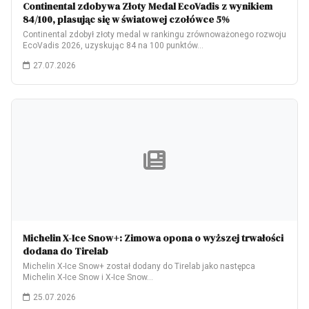
Continental zdobywa Złoty Medal EcoVadis z wynikiem
84/100, plasując się w światowej czołówce 5%
Continental zdobył złoty medal w rankingu zrównoważonego rozwoju
EcoVadis 2026, uzyskując 84 na 100 punktów…
27.07.2026
Michelin X-Ice Snow+: Zimowa opona o wyższej trwałości
dodana do Tirelab
Michelin X-Ice Snow+ został dodany do Tirelab jako następca
Michelin X-Ice Snow i X-Ice Snow…
25.07.2026