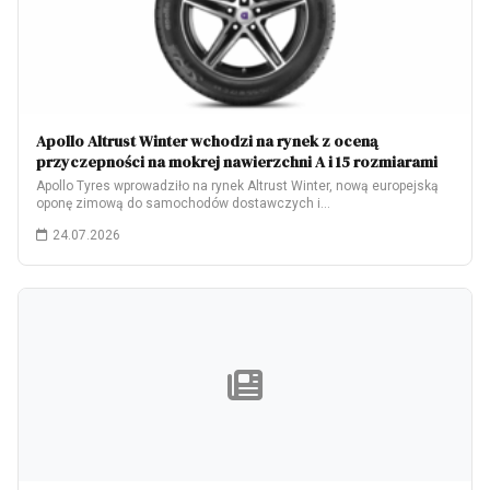
Apollo Altrust Winter wchodzi na rynek z oceną
przyczepności na mokrej nawierzchni A i 15 rozmiarami
Apollo Tyres wprowadziło na rynek Altrust Winter, nową europejską
oponę zimową do samochodów dostawczych i…
24.07.2026