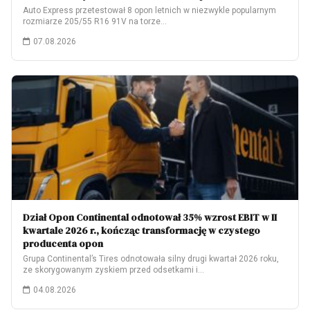
Auto Express przetestował 8 opon letnich w niezwykle popularnym
rozmiarze 205/55 R16 91V na torze…
07.08.2026
Dział Opon Continental odnotował 35% wzrost EBIT w II
kwartale 2026 r., kończąc transformację w czystego
producenta opon
Grupa Continental’s Tires odnotowała silny drugi kwartał 2026 roku,
ze skorygowanym zyskiem przed odsetkami i…
04.08.2026