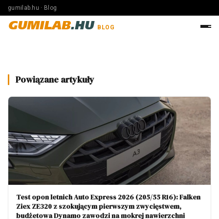
gumilab.hu · Blog
GUMILAB
.HU
BLOG
Powiązane artykuły
Test opon letnich Auto Express 2026 (205/55 R16): Falken
Ziex ZE320 z szokującym pierwszym zwycięstwem,
budżetowa Dynamo zawodzi na mokrej nawierzchni