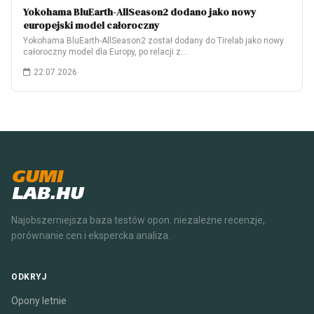
Yokohama BluEarth-AllSeason2 dodano jako nowy
europejski model całoroczny
Yokohama BluEarth-AllSeason2 został dodany do Tirelab jako nowy
całoroczny model dla Europy, po relacji z…
22.07.2026
GUMI
LAB.HU
Najobszerniejsza baza testów opon. niezależne recenzje,
porównanie cen i ekspercka analiza.
ODKRYJ
Opony letnie