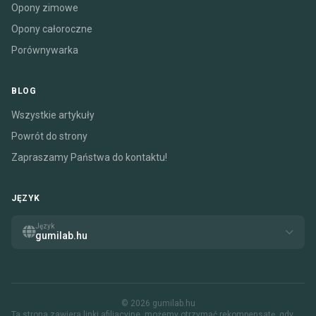
Opony zimowe
Opony całoroczne
Porównywarka
BLOG
Wszystkie artykuły
Powrót do strony
Zapraszamy Państwa do kontaktu!
JĘZYK
Język
gumilab.hu
© 2026 gumilab.hu
Ta strona zawiera linki afiliacyjne. możemy otrzymać rekompensatę, gdy