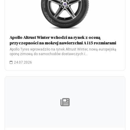
Apollo Altrust Winter wchodzi na rynek z oceną
przyczepności na mokrej nawierzchni A i 15 rozmiarami
Apollo Tyres wprowadziło na rynek Altrust Winter, nową europejską
oponę zimową do samochodów dostawczych i…
24.07.2026