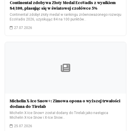
Continental zdobywa Złoty Medal EcoVadis z wynikiem
84/100, plasując się w światowej czołówce 5%
Continental zdobył złoty medal w rankingu zrównoważonego rozwoju
EcoVadis 2026, uzyskując 84 na 100 punktów…
27.07.2026
Michelin X-Ice Snow+: Zimowa opona o wyższej trwałości
dodana do Tirelab
Michelin X-Ice Snow+ został dodany do Tirelab jako następca
Michelin X-Ice Snow i X-Ice Snow…
25.07.2026