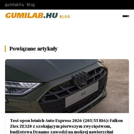
gumilab.hu · Blog
GUMILAB
.HU
BLOG
Powiązane artykuły
Test opon letnich Auto Express 2026 (205/55 R16): Falken
Ziex ZE320 z szokującym pierwszym zwycięstwem,
budżetowa Dynamo zawodzi na mokrej nawierzchni