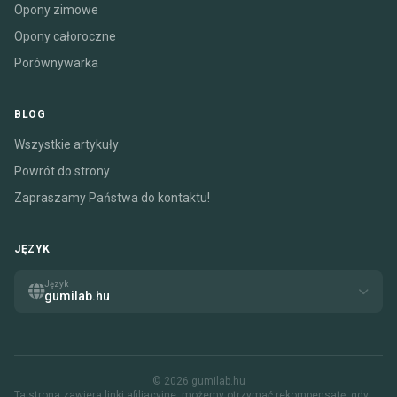
Opony zimowe
Opony całoroczne
Porównywarka
BLOG
Wszystkie artykuły
Powrót do strony
Zapraszamy Państwa do kontaktu!
JĘZYK
Język
gumilab.hu
© 2026 gumilab.hu
Ta strona zawiera linki afiliacyjne. możemy otrzymać rekompensatę, gdy