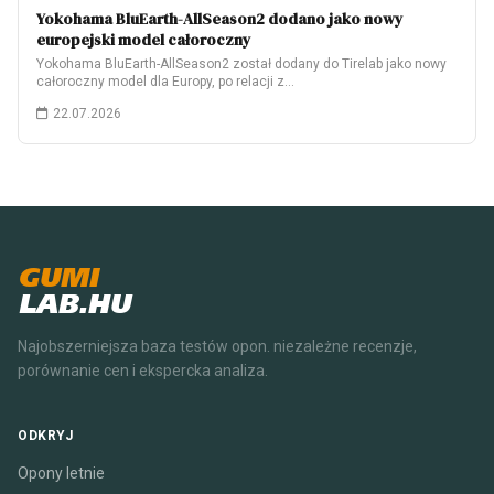
Yokohama BluEarth-AllSeason2 dodano jako nowy
europejski model całoroczny
Yokohama BluEarth-AllSeason2 został dodany do Tirelab jako nowy
całoroczny model dla Europy, po relacji z…
22.07.2026
GUMI
LAB.HU
Najobszerniejsza baza testów opon. niezależne recenzje,
porównanie cen i ekspercka analiza.
ODKRYJ
Opony letnie