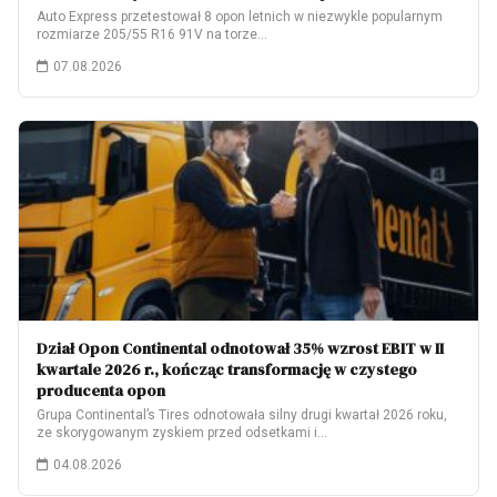
Auto Express przetestował 8 opon letnich w niezwykle popularnym
rozmiarze 205/55 R16 91V na torze…
07.08.2026
Dział Opon Continental odnotował 35% wzrost EBIT w II
kwartale 2026 r., kończąc transformację w czystego
producenta opon
Grupa Continental’s Tires odnotowała silny drugi kwartał 2026 roku,
ze skorygowanym zyskiem przed odsetkami i…
04.08.2026