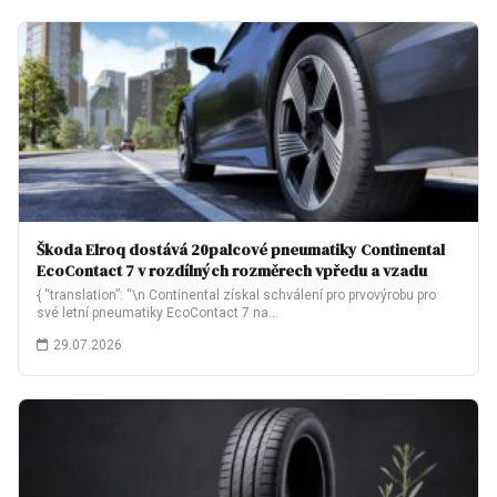
Škoda Elroq dostává 20palcové pneumatiky Continental
EcoContact 7 v rozdílných rozměrech vpředu a vzadu
{ “translation”: “\n Continental získal schválení pro prvovýrobu pro
své letní pneumatiky EcoContact 7 na…
29.07.2026