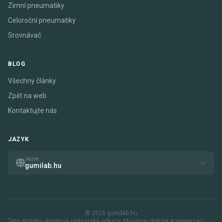
Zimní pneumatiky
Celoroční pneumatiky
Srovnávač
BLOG
Všechny články
Zpět na web
Kontaktujte nás
JAZYK
Jazyk
gumilab.hu
© 2026 gumilab.hu
Tato stránka obsahuje partnerské odkazy. Můžeme obdržet kompenzaci,