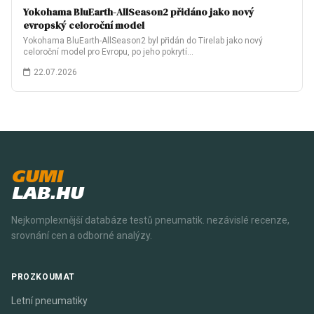
Yokohama BluEarth-AllSeason2 přidáno jako nový
evropský celoroční model
Yokohama BluEarth-AllSeason2 byl přidán do Tirelab jako nový
celoroční model pro Evropu, po jeho pokrytí…
22.07.2026
GUMI
LAB.HU
Nejkomplexnější databáze testů pneumatik. nezávislé recenze,
srovnání cen a odborné analýzy.
PROZKOUMAT
Letní pneumatiky