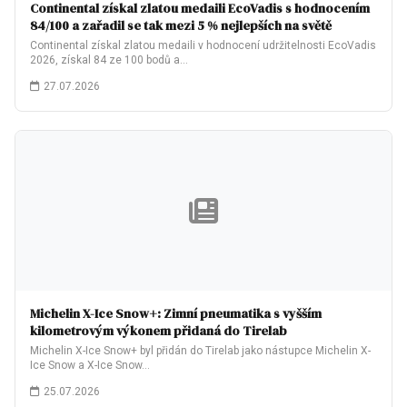
Continental získal zlatou medaili EcoVadis s hodnocením
84/100 a zařadil se tak mezi 5 % nejlepších na světě
Continental získal zlatou medaili v hodnocení udržitelnosti EcoVadis
2026, získal 84 ze 100 bodů a…
27.07.2026
Michelin X-Ice Snow+: Zimní pneumatika s vyšším
kilometrovým výkonem přidaná do Tirelab
Michelin X-Ice Snow+ byl přidán do Tirelab jako nástupce Michelin X-
Ice Snow a X-Ice Snow…
25.07.2026