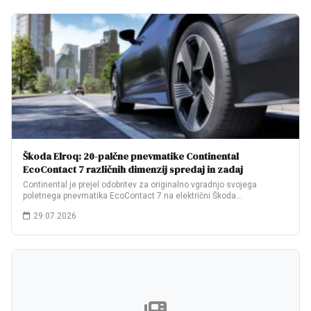
Škoda Elroq: 20-palčne pnevmatike Continental
EcoContact 7 različnih dimenzij spredaj in zadaj
Continental je prejel odobritev za originalno vgradnjo svojega
poletnega pnevmatika EcoContact 7 na električni Škoda…
29.07.2026