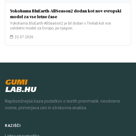
Yokohama BluEarth-AllSeason2 dodan kot nov evropski
model za vse letne čase
Yokohama BluEarth-AllSeason2 je bil dodan v Tirelab kot nov
celoletni model za Evropo, po njegovi…
22.07.2026
GUMI
LAB.HU
Najobsežnejša baza podatkov o testih pnevmatik. neodvisne
ocene, primerjava cen in strokovna analiza.
RAZIŠČI