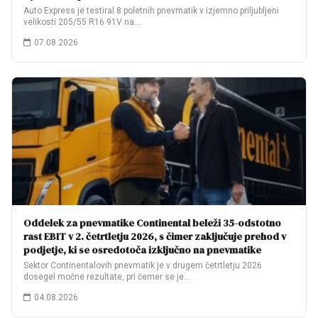
Auto Express je testiral 8 poletnih pnevmatik v izjemno priljubljeni
velikosti 205/55 R16 91V na…
07.08.2026
Oddelek za pnevmatike Continental beleži 35-odstotno
rast EBIT v 2. četrtletju 2026, s čimer zaključuje prehod v
podjetje, ki se osredotoča izključno na pnevmatike
Sektor Continentalovih pnevmatik je v drugem četrtletju 2026
dosegel močne rezultate, pri čemer se je…
04.08.2026