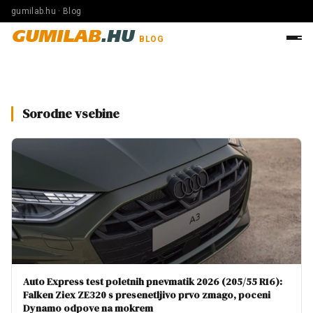
gumilab.hu · Blog
GUMILAB
.HU
BLOG
Sorodne vsebine
Auto Express test poletnih pnevmatik 2026 (205/55 R16):
Falken Ziex ZE320 s presenetljivo prvo zmago, poceni
Dynamo odpove na mokrem