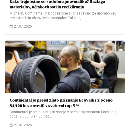
Kako trajnostne so sodobne pnevmatike? Razlaga
materialov, učinkovitosti in recikliranja
Michelin, Continental in Bridgestone si prizadevajo za uporabo več
recikliranih in obnovljivih materialov. Tukaj je,…
27.07.2026
Continental je prejel zlato priznanje EcoVadis z oceno
84/100 in se uvrstil v svetovni top 5 %
Continental je prejel zlato priznanje v oceni trajnostnosti EcoVadis
2026, z oceno 84 od 100…
27.07.2026