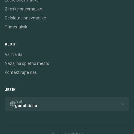
Letne pnevmatike
Zimske pnevmatike
Celoletne pnevmatike
Primerjalnik
BLOG
Vsi članki
Nazaj na spletno mesto
Kontaktirajte nas
JEZIK
Jezik
gumilab.hu