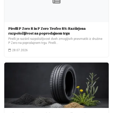
Pirelli P Zero R in P Zero Trofeo RS: Razširjena
razpoložljivost na poprodajnem trgu
Pirelli je razširil razpoložljivost dveh zmogljivih pnevmatik iz družine
P Zero na poprodajnem trgu: Pirelli…
28.07.2026