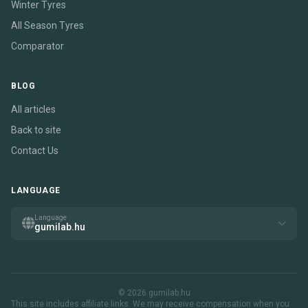
Winter Tyres
All Season Tyres
Comparator
BLOG
All articles
Back to site
Contact Us
LANGUAGE
Language
gumilab.hu
© 2026 gumilab.hu
This site includes affiliate links. We may receive compensation when you