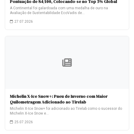
Pontuação de 84/100, Colocando-se no Top 5% Global
A Continental foi galardoada com uma medalha de ouro na
Avaliação de Sustentabilidade EcoVadis de…
27.07.2026
Michelin X-Ice Snow+: Pneu de Inverno com Maior
Quilometragem Adicionado ao Tirelab
Michelin X-Ice Snow+ foi adicionado ao Tirelab como o sucessor do
Michelin X-Ice Snow e…
25.07.2026