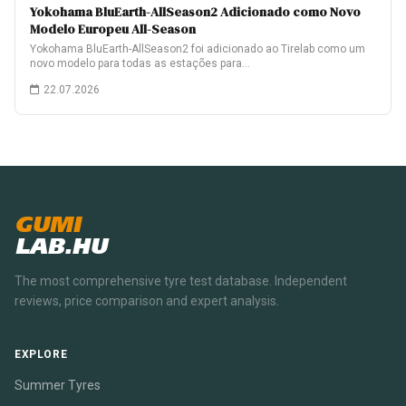
Yokohama BluEarth-AllSeason2 Adicionado como Novo
Modelo Europeu All-Season
Yokohama BluEarth-AllSeason2 foi adicionado ao Tirelab como um
novo modelo para todas as estações para…
22.07.2026
GUMI
LAB.HU
The most comprehensive tyre test database. Independent
reviews, price comparison and expert analysis.
EXPLORE
Summer Tyres