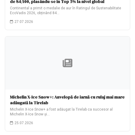
de 84/100, plasându-se în Top 5% la nivel global
Continental a primit o medalie de aur în Ratingul de Sustenabilitate
EcoVadis 2026, obținând 84…
27.07.2026
Michelin X-Ice Snow+: Anvelopă de iarnă cu rulaj mai mare
adăugată la Tirelab
Michelin X-Ice Snow+ a fost adăugat la Tirelab ca succesor al
Michelin X-Ice Snow și…
25.07.2026