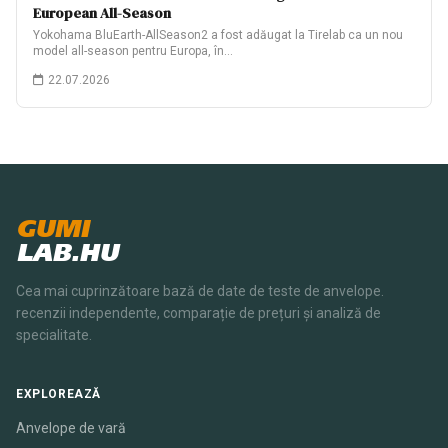
European All-Season
Yokohama BluEarth-AllSeason2 a fost adăugat la Tirelab ca un nou
model all-season pentru Europa, în…
22.07.2026
GUMI
LAB.HU
Cea mai cuprinzătoare bază de date de teste de anvelope.
recenzii independente, comparație de prețuri și analiză de
specialitate.
EXPLOREAZĂ
Anvelope de vară