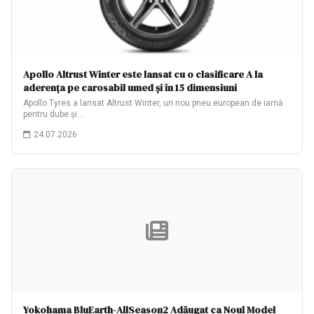
Apollo Altrust Winter este lansat cu o clasificare A la
aderența pe carosabil umed și în 15 dimensiuni
Apollo Tyres a lansat Altrust Winter, un nou pneu european de iarnă
pentru dube și…
24.07.2026
Yokohama BluEarth-AllSeason2 Adăugat ca Noul Model