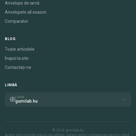
Anvelope de iarnă
Anvelopele all season
Comparator
BLOG
Toate articolele
Înapoi la site
Contactați-ne
LIMBĂ
Limbă
gumilab.hu
© 2026 gumilab.hu
Acest site include link-uri de afiliere. putem primi compensații atunci când