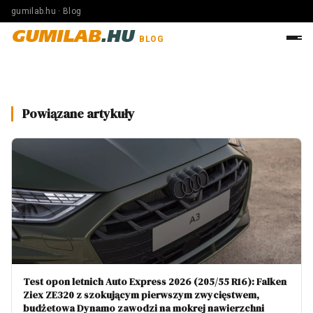
gumilab.hu · Blog
GUMILAB
.HU
BLOG
Powiązane artykuły
Test opon letnich Auto Express 2026 (205/55 R16): Falken
Ziex ZE320 z szokującym pierwszym zwycięstwem,
budżetowa Dynamo zawodzi na mokrej nawierzchni