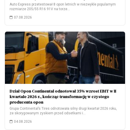
Auto Express przetestował 8 opon letnich w niezwykle popularnym
rozmiarze 205/55 R16 91V na torze…
07.08.2026
Dział Opon Continental odnotował 35% wzrost EBIT w II
kwartale 2026 r., kończąc transformację w czystego
producenta opon
Grupa Continental’s Tires odnotowała silny drugi kwartał 2026 roku,
ze skorygowanym zyskiem przed odsetkami i…
04.08.2026