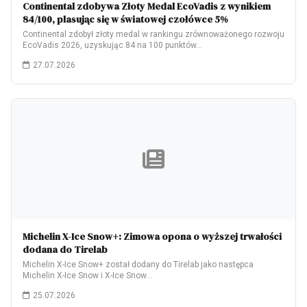
Continental zdobywa Złoty Medal EcoVadis z wynikiem
84/100, plasując się w światowej czołówce 5%
Continental zdobył złoty medal w rankingu zrównoważonego rozwoju
EcoVadis 2026, uzyskując 84 na 100 punktów…
27.07.2026
Michelin X-Ice Snow+: Zimowa opona o wyższej trwałości
dodana do Tirelab
Michelin X-Ice Snow+ został dodany do Tirelab jako następca
Michelin X-Ice Snow i X-Ice Snow…
25.07.2026