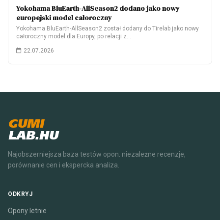
Yokohama BluEarth-AllSeason2 dodano jako nowy
europejski model całoroczny
Yokohama BluEarth-AllSeason2 został dodany do Tirelab jako nowy
całoroczny model dla Europy, po relacji z…
22.07.2026
GUMI
LAB.HU
Najobszerniejsza baza testów opon. niezależne recenzje,
porównanie cen i ekspercka analiza.
ODKRYJ
Opony letnie