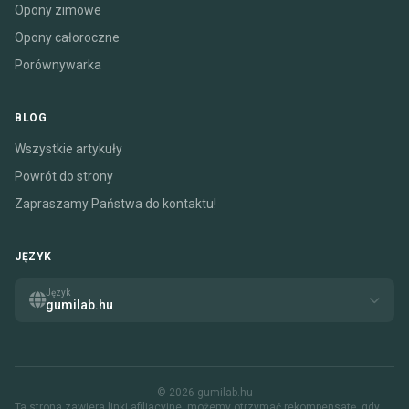
Opony zimowe
Opony całoroczne
Porównywarka
BLOG
Wszystkie artykuły
Powrót do strony
Zapraszamy Państwa do kontaktu!
JĘZYK
Język
gumilab.hu
© 2026 gumilab.hu
Ta strona zawiera linki afiliacyjne. możemy otrzymać rekompensatę, gdy