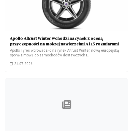
Apollo Altrust Winter wchodzi na rynek z oceną
przyczepności na mokrej nawierzchni A i 15 rozmiarami
Apollo Tyres wprowadziło na rynek Altrust Winter, nową europejską
oponę zimową do samochodów dostawczych i…
24.07.2026