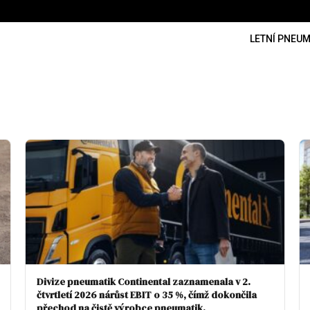
LETNÍ PNEUM
Divize pneumatik Continental zaznamenala v 2.
čtvrtletí 2026 nárůst EBIT o 35 %, čímž dokončila
přechod na čistě výrobce pneumatik.