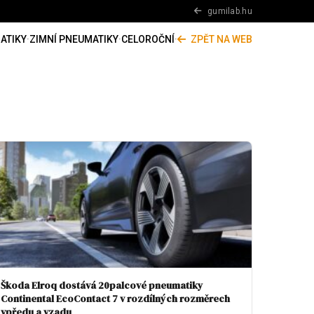
gumilab.hu
ATIKY
·
ZIMNÍ PNEUMATIKY
·
CELOROČNÍ
·
ZPĚT NA WEB
Škoda Elroq dostává 20palcové pneumatiky
Continental EcoContact 7 v rozdílných rozměrech
vpředu a vzadu