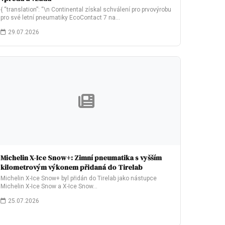
{ “translation”: “\n Continental získal schválení pro prvovýrobu
pro své letní pneumatiky EcoContact 7 na…
29.07.2026
Michelin X-Ice Snow+: Zimní pneumatika s vyšším
kilometrovým výkonem přidaná do Tirelab
Michelin X-Ice Snow+ byl přidán do Tirelab jako nástupce
Michelin X-Ice Snow a X-Ice Snow…
25.07.2026