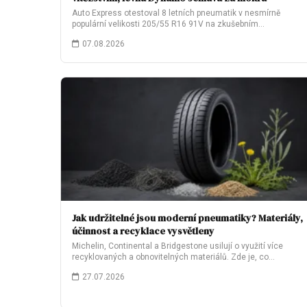
Auto Express otestoval 8 letních pneumatik v nesmírně
populární velikosti 205/55 R16 91V na zkušebním…
07.08.2026
Jak udržitelné jsou moderní pneumatiky? Materiály,
účinnost a recyklace vysvětleny
Michelin, Continental a Bridgestone usilují o využití více
recyklovaných a obnovitelných materiálů. Zde je, co…
27.07.2026