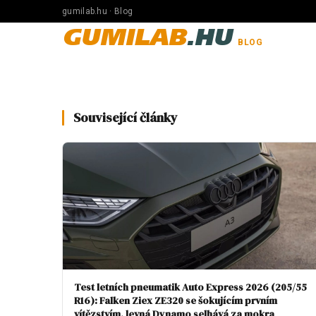
gumilab.hu · Blog
GUMILAB
.HU
BLOG
Související články
Test letních pneumatik Auto Express 2026 (205/55
R16): Falken Ziex ZE320 se šokujícím prvním
vítězstvím, levná Dynamo selhává za mokra