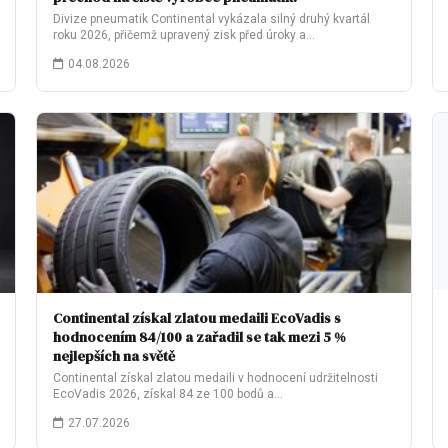
Divize pneumatik Continental vykázala silný druhý kvartál
roku 2026, přičemž upravený zisk před úroky a…
04.08.2026
Continental získal zlatou medaili EcoVadis s
hodnocením 84/100 a zařadil se tak mezi 5 %
nejlepších na světě
Continental získal zlatou medaili v hodnocení udržitelnosti
EcoVadis 2026, získal 84 ze 100 bodů a…
27.07.2026