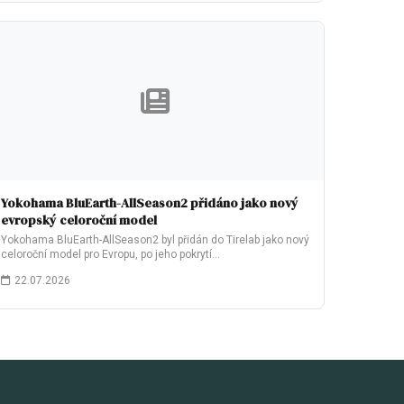
Yokohama BluEarth-AllSeason2 přidáno jako nový
evropský celoroční model
Yokohama BluEarth-AllSeason2 byl přidán do Tirelab jako nový
celoroční model pro Evropu, po jeho pokrytí…
22.07.2026