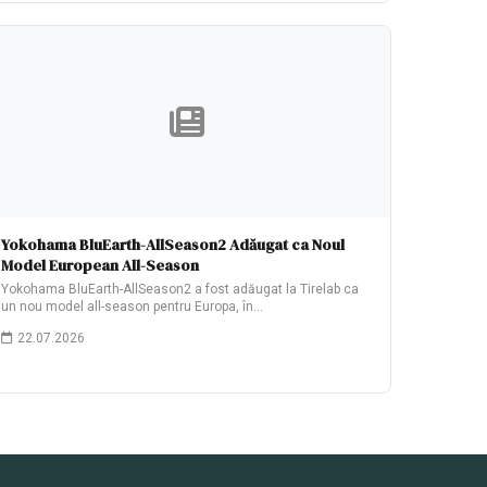
Yokohama BluEarth-AllSeason2 Adăugat ca Noul
Model European All-Season
Yokohama BluEarth-AllSeason2 a fost adăugat la Tirelab ca
un nou model all-season pentru Europa, în…
22.07.2026