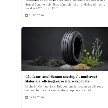
Grupul Continental’s Tires a înregistrat un al doilea trimestru
solid în 2026, cu un EBIT…
04.08.2026
Cât de sustenabile sunt anvelopele moderne?
Materiale, eficiență și reciclare explicate
Michelin, Continental și Bridgestone își propun să utilizeze
mai multe materiale reciclate și regenerabile. Iată…
27.07.2026