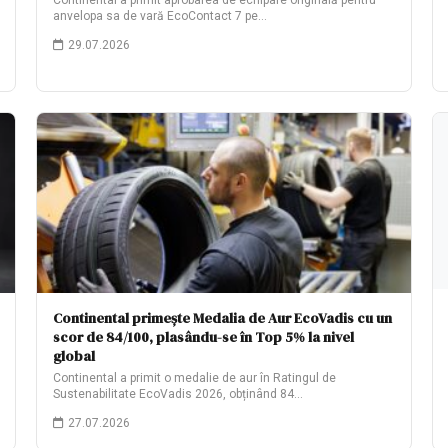
Continental a primit aprobarea de echipare originală pentru
anvelopa sa de vară EcoContact 7 pe…
29.07.2026
Continental primește Medalia de Aur EcoVadis cu un
scor de 84/100, plasându-se în Top 5% la nivel
global
Continental a primit o medalie de aur în Ratingul de
Sustenabilitate EcoVadis 2026, obținând 84…
27.07.2026