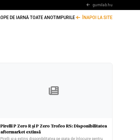
gumilab.hu
OPE DE IARNĂ
·
TOATE ANOTIMPURILE
·
ÎNAPOI LA SITE
Pirelli P Zero R și P Zero Trofeo RS: Disponibilitatea
aftermarket extinsă
Pirelli și-a extins disponibilitatea pe piața de înlocuire pentru