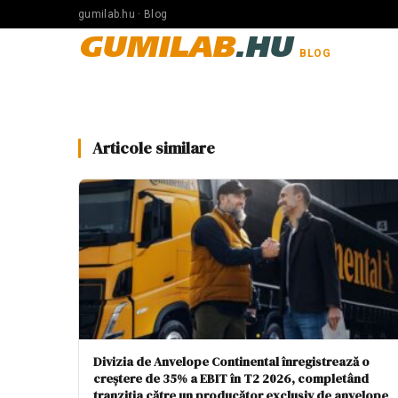
gumilab.hu · Blog
GUMILAB
.HU
BLOG
Articole similare
Divizia de Anvelope Continental înregistrează o
creștere de 35% a EBIT în T2 2026, completând
tranziția către un producător exclusiv de anvelope