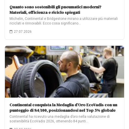
Quanto sono sostenibili gli pneumatici moderni?
Materiali, efficienza e riciclo spiegati
Michelin, Continental e Bridgestone mirano a utilizzare più materiali
riciclati e rinnovabili. Ecco cosa significano…
27.07.2026
Continental conquista la Medaglia d’Oro EcoVadis con un
punteggio di 84/100, posizionandosi nel Top 5% globale
Continental ha ricevuto una medaglia d’oro nella valutazione di
sostenibilità EcoVadis 2026, ottenendo 84 punti…