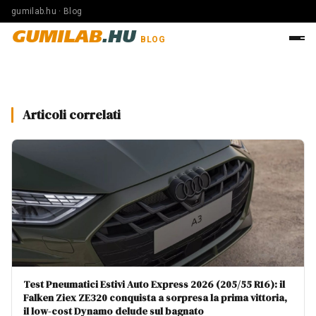
gumilab.hu · Blog
GUMILAB
.HU
BLOG
Articoli correlati
Test Pneumatici Estivi Auto Express 2026 (205/55 R16): il
Falken Ziex ZE320 conquista a sorpresa la prima vittoria,
il low-cost Dynamo delude sul bagnato