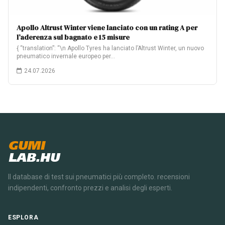
Apollo Altrust Winter viene lanciato con un rating A per
l’aderenza sul bagnato e 15 misure
{ “translation”: “\n Apollo Tyres ha lanciato l’Altrust Winter, un nuovo
pneumatico invernale europeo per…
24.07.2026
GUMI
LAB.HU
Il database di test sui pneumatici più completo. recensioni
indipendenti, confronto prezzi e analisi degli esperti.
ESPLORA