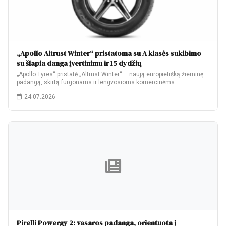
„Apollo Altrust Winter“ pristatoma su A klasės sukibimo
su šlapia danga įvertinimu ir 15 dydžių
„Apollo Tyres“ pristatė „Altrust Winter“ – naują europietišką žieminę
padangą, skirtą furgonams ir lengvosioms komercinėms…
24.07.2026
Pirelli Powergy 2: vasaros padanga, orientuota į