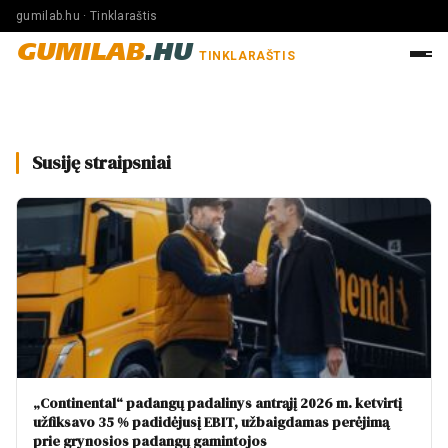
gumilab.hu · Tinklaraštis
GUMILAB
.HU
TINKLARAŠTIS
Susiję straipsniai
„Continental“ padangų padalinys antrąjį 2026 m. ketvirtį
užfiksavo 35 % padidėjusį EBIT, užbaigdamas perėjimą
prie grynosios padangų gamintojos