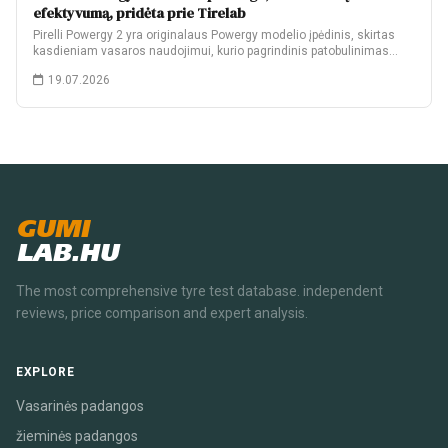
efektyvumą, pridėta prie Tirelab
Pirelli Powergy 2 yra originalaus Powergy modelio įpėdinis, skirtas
kasdieniam vasaros naudojimui, kurio pagrindinis patobulinimas…
19.07.2026
GUMI
LAB.HU
The most comprehensive tyre test database. independent
reviews, price comparison and expert analysis.
EXPLORE
Vasarinės padangos
žieminės padangos