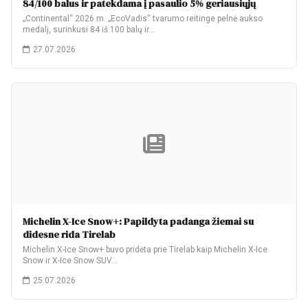
84/100 balus ir patekdama į pasaulio 5% geriausiųjų
„Continental“ 2026 m. „EcoVadis“ tvarumo reitinge pelnė aukso
medalį, surinkusi 84 iš 100 balų ir…
27.07.2026
Michelin X-Ice Snow+: Papildyta padanga žiemai su
didesne rida Tirelab
Michelin X-Ice Snow+ buvo pridėta prie Tirelab kaip Michelin X-Ice
Snow ir X-Ice Snow SUV…
25.07.2026