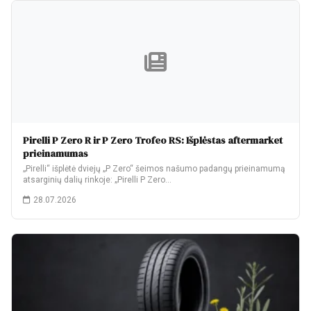
Pirelli P Zero R ir P Zero Trofeo RS: Išplėstas aftermarket
prieinamumas
„Pirelli“ išplėtė dviejų „P Zero“ šeimos našumo padangų prieinamumą
atsarginių dalių rinkoje: „Pirelli P Zero…
28.07.2026