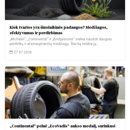
Kiek tvarios yra šiuolaikinės padangos? Medžiagos,
efektyvumas ir perdirbimas
„Michelin“, „Continental“ ir „Bridgestone“ siekia naudoti daugiau
perdirbtų ir atsinaujinančių medžiagų. Štai ką reiškia jų…
27.07.2026
„Continental“ pelnė „EcoVadis“ aukso medalį, surinkusi