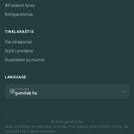
All season tyres
Komparatorius
TINKLARAŠTIS
Visi straipsniai
Grįžti į svetainę
Susisiekite su mumis
LANGUAGE
Language
gumilab.hu
© 2026 gumilab.hu
šioje svetainėje yra partnerių nuorodų. mes galime gauti kompensaciją, kai
spustelite tam tikras nuorodas.