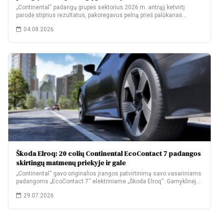
„Continental“ padangų grupės sektorius 2026 m. antrąjį ketvirtį
parodė stiprius rezultatus, pakoregavus pelną prieš palūkanas…
04.08.2026
Škoda Elroq: 20 colių Continental EcoContact 7 padangos
skirtingų matmenų priekyje ir gale
„Continental“ gavo originalios įrangos patvirtinimą savo vasariniams
padangoms „EcoContact 7“ elektriniame „Škoda Elroq“. Gamyklinėje
komplektacijoje…
29.07.2026