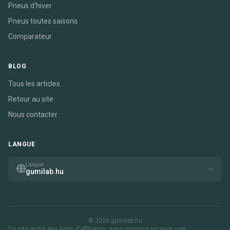
Pneus d'hiver
Pneus toutes saisons
Comparateur
BLOG
Tous les articles
Retour au site
Nous contacter
LANGUE
Langue
gumilab.hu
© 2026 gumilab.hu
Ce site inclut des liens d'affiliation. nous pouvons recevoir une