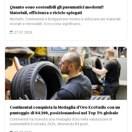
Quanto sono sostenibili gli pneumatici moderni?
Materiali, efficienza e riciclo spiegati
Michelin, Continental e Bridgestone mirano a utilizzare più materiali
riciclati e rinnovabili. Ecco cosa significano…
27.07.2026
Continental conquista la Medaglia d’Oro EcoVadis con un
punteggio di 84/100, posizionandosi nel Top 5% globale
Continental ha ricevuto una medaglia d’oro nella valutazione di
sostenibilità EcoVadis 2026, ottenendo 84 punti…