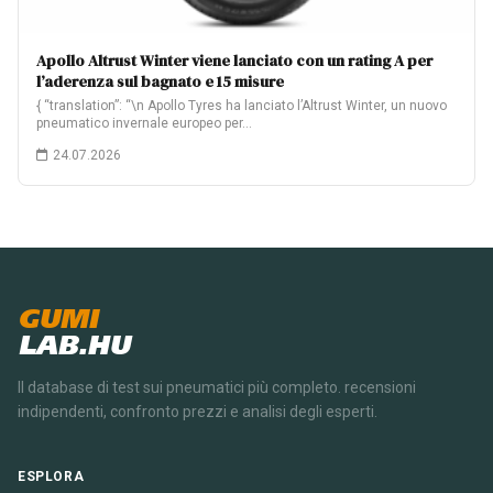
Apollo Altrust Winter viene lanciato con un rating A per
l’aderenza sul bagnato e 15 misure
{ “translation”: “\n Apollo Tyres ha lanciato l’Altrust Winter, un nuovo
pneumatico invernale europeo per…
24.07.2026
GUMI
LAB.HU
Il database di test sui pneumatici più completo. recensioni
indipendenti, confronto prezzi e analisi degli esperti.
ESPLORA