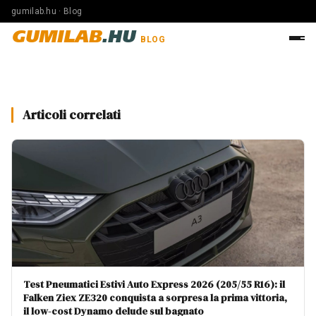
gumilab.hu · Blog
GUMILAB
.HU
BLOG
Articoli correlati
Test Pneumatici Estivi Auto Express 2026 (205/55 R16): il
Falken Ziex ZE320 conquista a sorpresa la prima vittoria,
il low-cost Dynamo delude sul bagnato