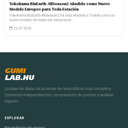
Yokohama BluEarth-AllSeason2 Añadido como Nuevo
Modelo Europeo para Toda Estación
Yokohama BluEarth-AllSeason2 ha sido añadido a Tirelab como un
nuevo modelo de todas las estaciones…
22.07.2026
GUMI
LAB.HU
La base de datos de pruebas de neumáticos más completa.
Opiniones independientes, comparación de precios y análisis
experto.
EXPLORAR
Neumáticos de verano