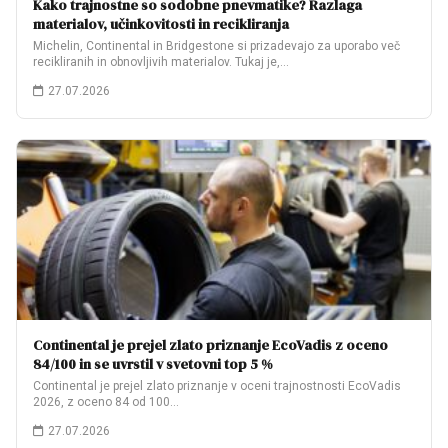
Kako trajnostne so sodobne pnevmatike? Razlaga
materialov, učinkovitosti in recikliranja
Michelin, Continental in Bridgestone si prizadevajo za uporabo več
recikliranih in obnovljivih materialov. Tukaj je,…
27.07.2026
Continental je prejel zlato priznanje EcoVadis z oceno
84/100 in se uvrstil v svetovni top 5 %
Continental je prejel zlato priznanje v oceni trajnostnosti EcoVadis
2026, z oceno 84 od 100…
27.07.2026