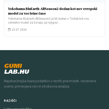
Yokohama BluEarth-AllSeason2 dodan kot nov evropski
model za vse letne čase
Yokohama BluEarth-AllSeason2 je bil dodan v Tirelab kot nov
celoletni model za Evropo, po njegovi…
22.07.2026
GUMI
LAB.HU
Najobsežnejša baza podatkov o testih pnevmatik. neodvisne
ocene, primerjava cen in strokovna analiza.
RAZIŠČI