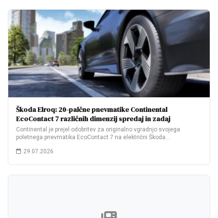
Škoda Elroq: 20-palčne pnevmatike Continental
EcoContact 7 različnih dimenzij spredaj in zadaj
Continental je prejel odobritev za originalno vgradnjo svojega
poletnega pnevmatika EcoContact 7 na električni Škoda…
29.07.2026