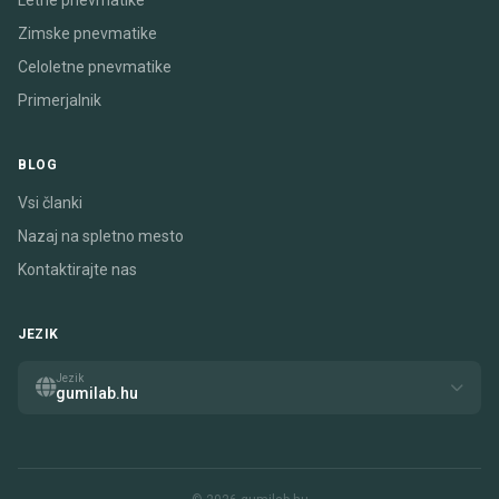
Letne pnevmatike
Zimske pnevmatike
Celoletne pnevmatike
Primerjalnik
BLOG
Vsi članki
Nazaj na spletno mesto
Kontaktirajte nas
JEZIK
Jezik
gumilab.hu