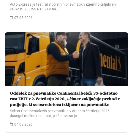
Auto Express je testiral 8 poletnih pnevmatik v izjemno priljubljeni
velikosti 205/55 R16 91V na…
07.08.2026
Oddelek za pnevmatike Continental beleži 35-odstotno
rast EBIT v 2. četrtletju 2026, s čimer zaključuje prehod v
podjetje, ki se osredotoča izključno na pnevmatike
Sektor Continentalovih pnevmatik je v drugem četrtletju 2026
dosegel močne rezultate, pri čemer se je…
04.08.2026