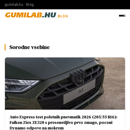
gumilab.hu · Blog
GUMILAB
.HU
BLOG
Sorodne vsebine
Auto Express test poletnih pnevmatik 2026 (205/55 R16):
Falken Ziex ZE320 s presenetljivo prvo zmago, poceni
Dynamo odpove na mokrem