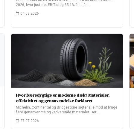
Continentals dæks-sektor leverede et stærkt andet kvartal i
2026, hvor justeret EBIT steg 35,1% år-til-år…
04.08.2026
Hvor bæredygtige er moderne dæk? Materialer,
effektivitet og genanvendelse forklaret
Michelin, Continental og Bridgestone sigter alle mod at bruge
flere genanvendte og vedvarende materialer. Her…
27.07.2026