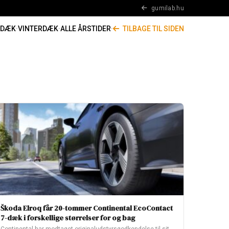
gumilab.hu
RDÆK
·
VINTERDÆK
·
ALLE ÅRSTIDER
·
TILBAGE TIL SIDEN
Škoda Elroq får 20-tommer Continental EcoContact
7-dæk i forskellige størrelser for og bag