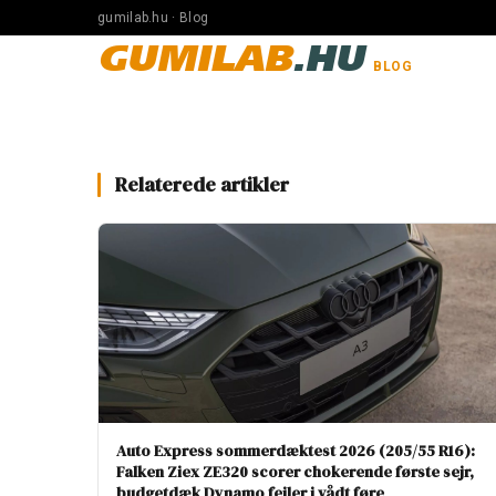
gumilab.hu · Blog
GUMILAB
.HU
BLOG
Relaterede artikler
Auto Express sommerdæktest 2026 (205/55 R16):
Falken Ziex ZE320 scorer chokerende første sejr,
budgetdæk Dynamo fejler i vådt føre