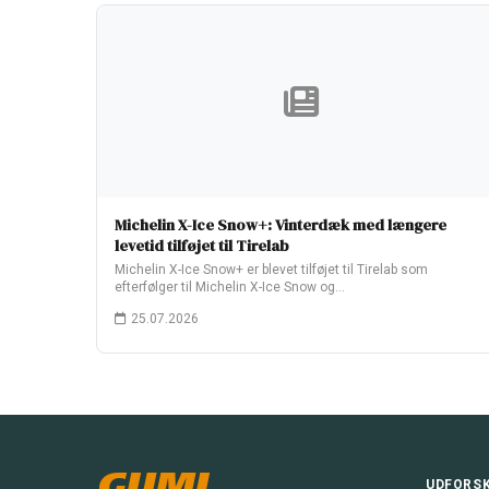
Michelin X-Ice Snow+: Vinterdæk med længere
levetid tilføjet til Tirelab
Michelin X-Ice Snow+ er blevet tilføjet til Tirelab som
efterfølger til Michelin X-Ice Snow og…
25.07.2026
GUMI
UDFORS