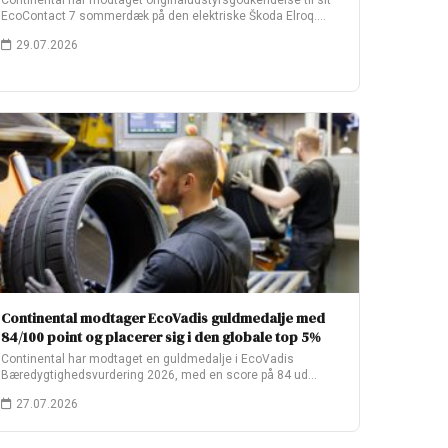
Continental har modtaget originaludstyrsgodkendelse til sit
EcoContact 7 sommerdæk på den elektriske Škoda Elroq.
Fabriksopsætningen…
29.07.2026
Continental modtager EcoVadis guldmedalje med
84/100 point og placerer sig i den globale top 5%
Continental har modtaget en guldmedalje i EcoVadis
Bæredygtighedsvurdering 2026, med en score på 84 ud…
27.07.2026