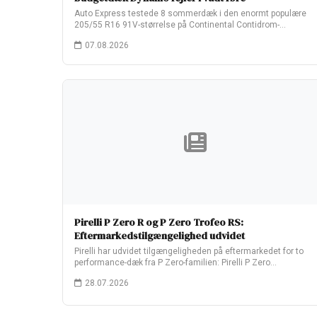
Auto Express testede 8 sommerdæk i den enormt populære
205/55 R16 91V-størrelse på Continental Contidrom-
testbanen…
07.08.2026
Pirelli P Zero R og P Zero Trofeo RS:
Eftermarkedstilgængelighed udvidet
Pirelli har udvidet tilgængeligheden på eftermarkedet for to
performance-dæk fra P Zero-familien: Pirelli P Zero…
28.07.2026