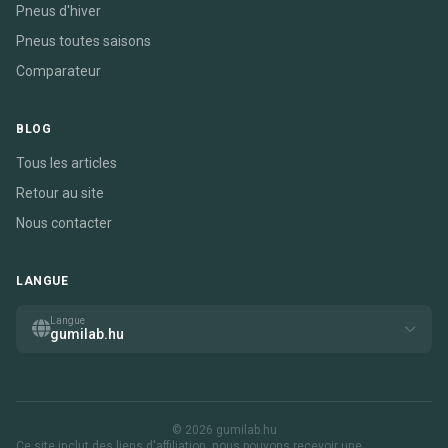
Pneus d'hiver
Pneus toutes saisons
Comparateur
BLOG
Tous les articles
Retour au site
Nous contacter
LANGUE
Langue
gumilab.hu
© 2026 gumilab.hu
Ce site inclut des liens d'affiliation. nous pouvons recevoir une