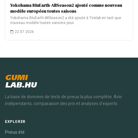
Yokohama BluEarth-AllSeason2 ajouté comme nouveau
modèle européen toutes saisons
Yokohama BluEarth-AllSeason2 a été ajouté à Tirelab en tant que
nouveau modèle toutes saisons pour…
22.07.2026
GUMI
LAB.HU
La base de données de tests de pneus la plus complète. Avis
indépendants, comparaison des prix et analyses d'experts.
EXPLORER
Pneus été