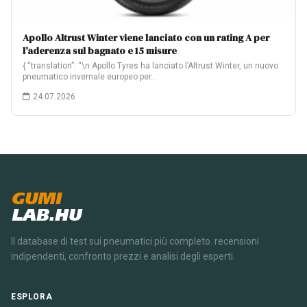
Apollo Altrust Winter viene lanciato con un rating A per
l’aderenza sul bagnato e 15 misure
{ “translation”: “\n Apollo Tyres ha lanciato l’Altrust Winter, un nuovo
pneumatico invernale europeo per…
24.07.2026
GUMI
LAB.HU
Il database di test sui pneumatici più completo. recensioni
indipendenti, confronto prezzi e analisi degli esperti.
ESPLORA