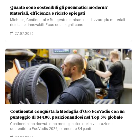
Quanto sono sostenibili gli pneumatici moderni?
Materiali, efficienza e riciclo spiegati
Michelin, Continental e Bridgestone mirano a utilizzare più materiali
riciclati e rinnovabili. Ecco cosa significano…
27.07.2026
Continental conquista la Medaglia d’Oro EcoVadis con un
punteggio di 84/100, posizionandosi nel Top 5% globale
Continental ha ricevuto una medaglia d’oro nella valutazione di
sostenibilità EcoVadis 2026, ottenendo 84 punti…