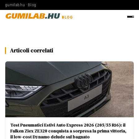
gumilab.hu · Blog
GUMILAB
.HU
BLOG
Articoli correlati
Test Pneumatici Estivi Auto Express 2026 (205/55 R16): il
Falken Ziex ZE320 conquista a sorpresa la prima vittoria,
il low-cost Dynamo delude sul bagnato