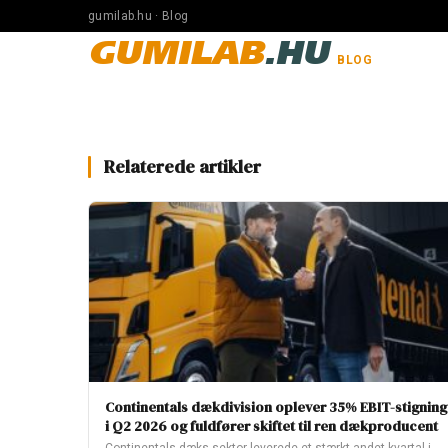
gumilab.hu · Blog
GUMILAB
.HU
BLOG
Relaterede artikler
Continentals dækdivision oplever 35% EBIT-stigning
i Q2 2026 og fuldfører skiftet til ren dækproducent