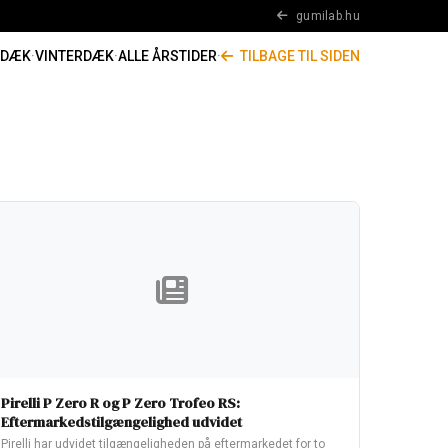
gumilab.hu
RDÆK
·
VINTERDÆK
·
ALLE ÅRSTIDER
·
TILBAGE TIL SIDEN
Pirelli P Zero R og P Zero Trofeo RS:
Eftermarkedstilgængelighed udvidet
Pirelli har udvidet tilgængeligheden på eftermarkedet for to