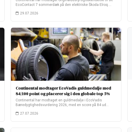
Continental har modtaget originaludstyrsgodkendelse til sit
EcoContact 7 sommerdæk på den elektriske Škoda Elroq.
Fabriksopsætningen…
29.07.2026
Continental modtager EcoVadis guldmedalje med
84/100 point og placerer sig i den globale top 5%
Continental har modtaget en guldmedalje i EcoVadis
Bæredygtighedsvurdering 2026, med en score på 84 ud…
27.07.2026