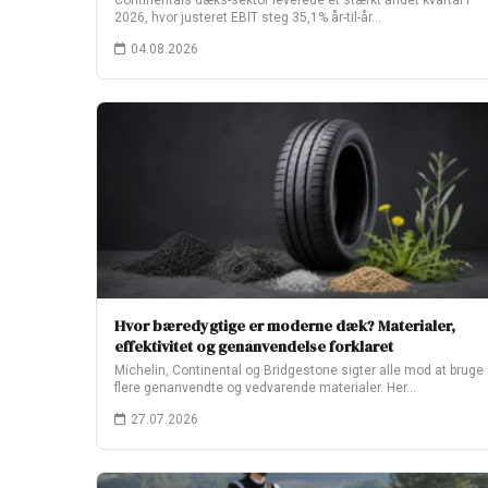
Continentals dæks-sektor leverede et stærkt andet kvartal i
2026, hvor justeret EBIT steg 35,1% år-til-år…
04.08.2026
Hvor bæredygtige er moderne dæk? Materialer,
effektivitet og genanvendelse forklaret
Michelin, Continental og Bridgestone sigter alle mod at bruge
flere genanvendte og vedvarende materialer. Her…
27.07.2026