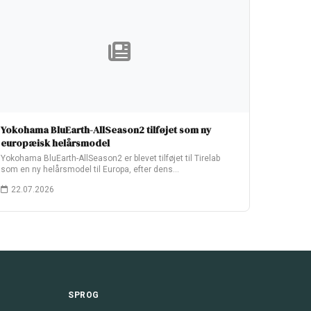
Yokohama BluEarth-AllSeason2 tilføjet som ny
europæisk helårsmodel
Yokohama BluEarth-AllSeason2 er blevet tilføjet til Tirelab
som en ny helårsmodel til Europa, efter dens…
22.07.2026
SPROG