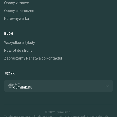
Opony zimowe
Opony całoroczne
Porównywarka
BLOG
Wszystkie artykuły
Powrót do strony
Zapraszamy Państwa do kontaktu!
JĘZYK
Język
gumilab.hu
© 2026 gumilab.hu
Ta strona zawiera linki afiliacyjne. możemy otrzymać rekompensatę, gdy