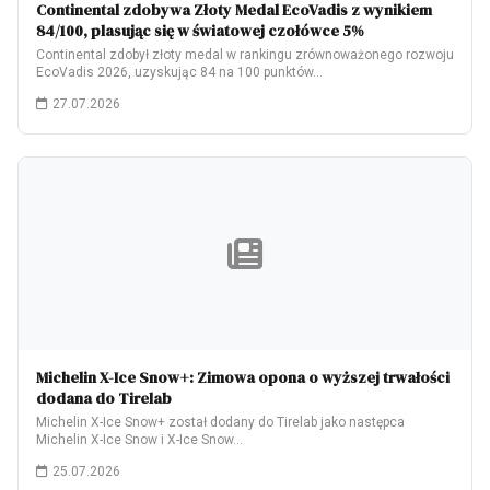
Continental zdobywa Złoty Medal EcoVadis z wynikiem
84/100, plasując się w światowej czołówce 5%
Continental zdobył złoty medal w rankingu zrównoważonego rozwoju
EcoVadis 2026, uzyskując 84 na 100 punktów…
27.07.2026
Michelin X-Ice Snow+: Zimowa opona o wyższej trwałości
dodana do Tirelab
Michelin X-Ice Snow+ został dodany do Tirelab jako następca
Michelin X-Ice Snow i X-Ice Snow…
25.07.2026