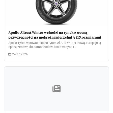
Apollo Altrust Winter wchodzi na rynek z oceną
przyczepności na mokrej nawierzchni A i 15 rozmiarami
Apollo Tyres wprowadziło na rynek Altrust Winter, nową europejską
oponę zimową do samochodów dostawczych i…
24.07.2026