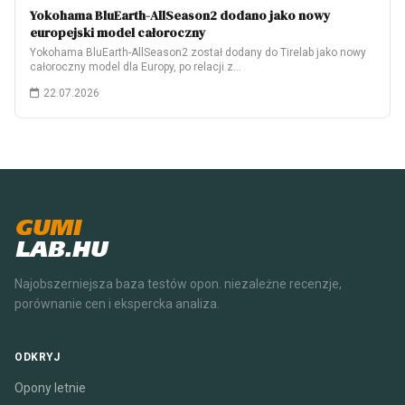
Yokohama BluEarth-AllSeason2 dodano jako nowy
europejski model całoroczny
Yokohama BluEarth-AllSeason2 został dodany do Tirelab jako nowy
całoroczny model dla Europy, po relacji z…
22.07.2026
GUMI
LAB.HU
Najobszerniejsza baza testów opon. niezależne recenzje,
porównanie cen i ekspercka analiza.
ODKRYJ
Opony letnie