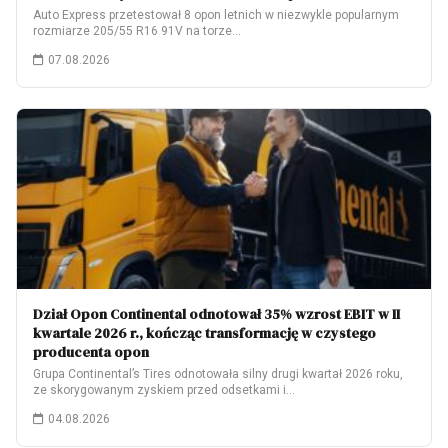
Auto Express przetestował 8 opon letnich w niezwykle popularnym
rozmiarze 205/55 R16 91V na torze…
07.08.2026
Dział Opon Continental odnotował 35% wzrost EBIT w II
kwartale 2026 r., kończąc transformację w czystego
producenta opon
Grupa Continental’s Tires odnotowała silny drugi kwartał 2026 roku,
ze skorygowanym zyskiem przed odsetkami i…
04.08.2026