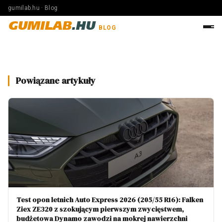
gumilab.hu · Blog
GUMILAB
.HU
BLOG
Powiązane artykuły
Test opon letnich Auto Express 2026 (205/55 R16): Falken
Ziex ZE320 z szokującym pierwszym zwycięstwem,
budżetowa Dynamo zawodzi na mokrej nawierzchni