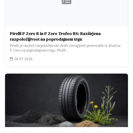
Pirelli P Zero R in P Zero Trofeo RS: Razširjena
razpoložljivost na poprodajnem trgu
Pirelli je razširil razpoložljivost dveh zmogljivih pnevmatik iz družine
P Zero na poprodajnem trgu: Pirelli…
28.07.2026