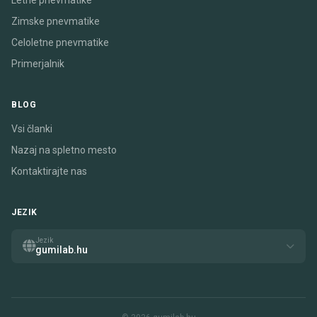
Letne pnevmatike
Zimske pnevmatike
Celoletne pnevmatike
Primerjalnik
BLOG
Vsi članki
Nazaj na spletno mesto
Kontaktirajte nas
JEZIK
Jezik
gumilab.hu