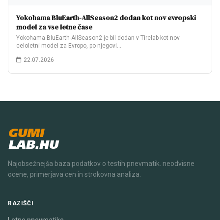
Yokohama BluEarth-AllSeason2 dodan kot nov evropski
model za vse letne čase
Yokohama BluEarth-AllSeason2 je bil dodan v Tirelab kot nov
celoletni model za Evropo, po njegovi…
22.07.2026
GUMI
LAB.HU
Najobsežnejša baza podatkov o testih pnevmatik. neodvisne
ocene, primerjava cen in strokovna analiza.
RAZIŠČI