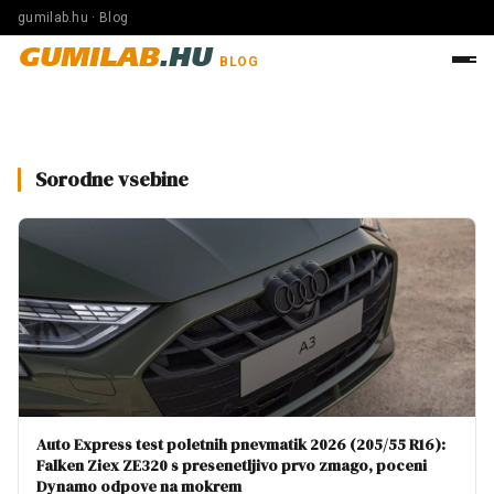
gumilab.hu · Blog
GUMILAB
.HU
BLOG
Sorodne vsebine
Auto Express test poletnih pnevmatik 2026 (205/55 R16):
Falken Ziex ZE320 s presenetljivo prvo zmago, poceni
Dynamo odpove na mokrem