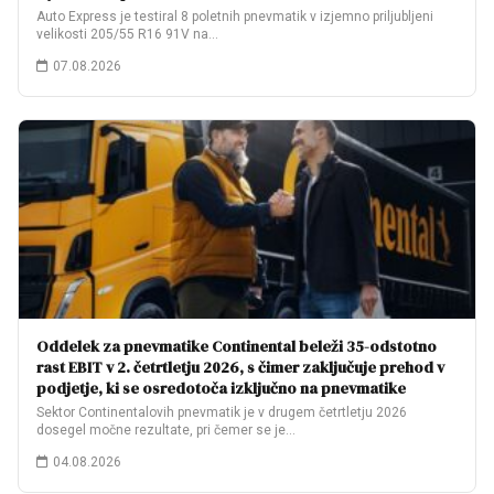
Auto Express je testiral 8 poletnih pnevmatik v izjemno priljubljeni
velikosti 205/55 R16 91V na…
07.08.2026
Oddelek za pnevmatike Continental beleži 35-odstotno
rast EBIT v 2. četrtletju 2026, s čimer zaključuje prehod v
podjetje, ki se osredotoča izključno na pnevmatike
Sektor Continentalovih pnevmatik je v drugem četrtletju 2026
dosegel močne rezultate, pri čemer se je…
04.08.2026