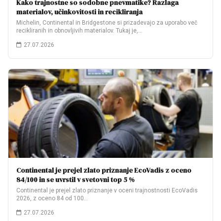
Kako trajnostne so sodobne pnevmatike? Razlaga
materialov, učinkovitosti in recikliranja
Michelin, Continental in Bridgestone si prizadevajo za uporabo več
recikliranih in obnovljivih materialov. Tukaj je,…
27.07.2026
Continental je prejel zlato priznanje EcoVadis z oceno
84/100 in se uvrstil v svetovni top 5 %
Continental je prejel zlato priznanje v oceni trajnostnosti EcoVadis
2026, z oceno 84 od 100…
27.07.2026