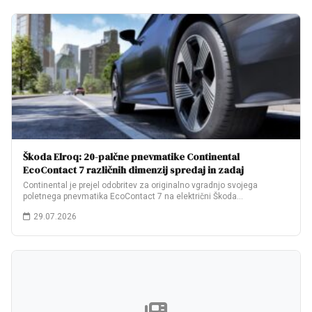
Škoda Elroq: 20-palčne pnevmatike Continental
EcoContact 7 različnih dimenzij spredaj in zadaj
Continental je prejel odobritev za originalno vgradnjo svojega
poletnega pnevmatika EcoContact 7 na električni Škoda…
29.07.2026