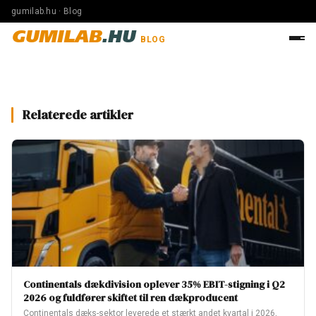
gumilab.hu · Blog
GUMILAB
.HU
BLOG
Relaterede artikler
Continentals dækdivision oplever 35% EBIT-stigning i Q2
2026 og fuldfører skiftet til ren dækproducent
Continentals dæks-sektor leverede et stærkt andet kvartal i 2026,