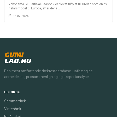
Yokohama BluEarth-AllSeason2 er blevet tilføjet til Tirelab som en ny
helårsmodel til Europa, efter dens…
22.07.2026
GUMI
LAB.HU
Den mest omfattende dæktestdatabase. uafhængige
anmeldelser, prissammenligning og ekspertanalyse.
UDFORSK
Sommerdæk
Vinterdæk
Helårsdæk