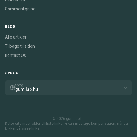
Sammenligning
BLOG
Alle artikler
Tilbage til siden
Kontakt Os
SPROG
Sprog
gumilab.hu
© 2026 gumilab.hu
Dette site indeholder affiliate-links. vi kan modtage kompensation, når du
klikker på visse links.