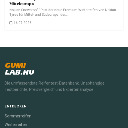
Mitteleuropa
Nokian Snowproof 3P ist der neue Premium-Winterreifen von Nokian
Tyres für Mittel- und Südeuropa, der…
16.07.2026
GUMI
LAB.HU
Die umfassendste Reifentest-Datenbank. Unabhängige
Testberichte, Preisvergleich und Expertenanalyse.
ENTDECKEN
Sommerreifen
Winterreifen