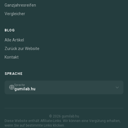
Ganzjahresreifen
Vergleicher
BLOG
Alle Artikel
Zurück zur Website
Kontakt
SPRACHE
Sprache
gumilab.hu
© 2026 gumilab.hu
Diese Website enthält Affiliate-Links. Wir können eine Vergütung erhalten,
wenn Sie auf bestimmte Links klicken.