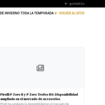
gumilab.hu
DE INVIERNO
·
TODA LA TEMPORADA
·
VOLVER AL SITIO
Pirelli P Zero R y P Zero Trofeo RS: Disponibilidad
ampliada en el mercado de accesorios
Pirelli ha ampliado la disponibilidad en el mercado de