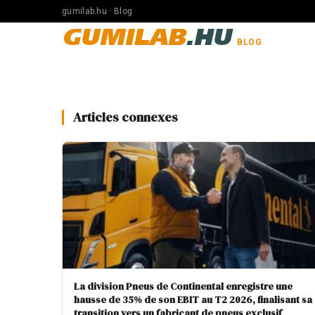
gumilab.hu · Blog
GUMILAB
.HU
BLOG
Articles connexes
La division Pneus de Continental enregistre une
hausse de 35% de son EBIT au T2 2026, finalisant sa
transition vers un fabricant de pneus exclusif