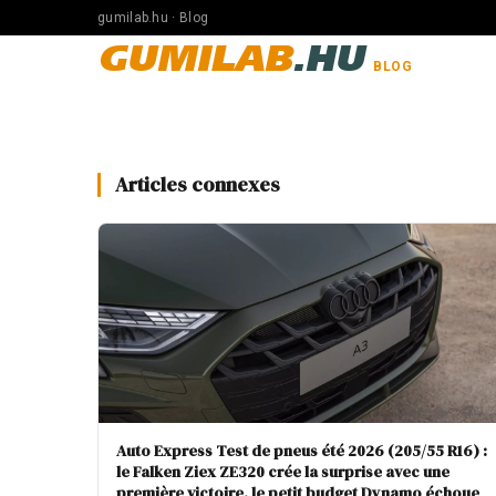
gumilab.hu · Blog
GUMILAB
.HU
BLOG
Articles connexes
Auto Express Test de pneus été 2026 (205/55 R16) :
le Falken Ziex ZE320 crée la surprise avec une
première victoire, le petit budget Dynamo échoue