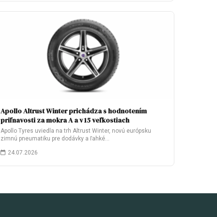
Apollo Altrust Winter prichádza s hodnotením
priľnavosti za mokra A a v 15 veľkostiach
Apollo Tyres uviedla na trh Altrust Winter, novú európsku
zimnú pneumatiku pre dodávky a ľahké…
24.07.2026