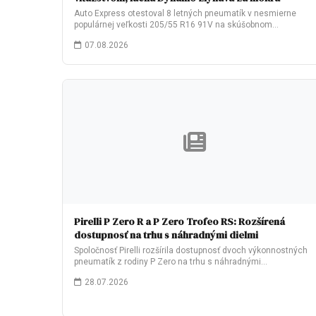
Auto Express otestoval 8 letných pneumatík v nesmierne
populárnej veľkosti 205/55 R16 91V na skúšobnom…
07.08.2026
Pirelli P Zero R a P Zero Trofeo RS: Rozšírená
dostupnosť na trhu s náhradnými dielmi
Spoločnosť Pirelli rozšírila dostupnosť dvoch výkonnostných
pneumatík z rodiny P Zero na trhu s náhradnými…
28.07.2026