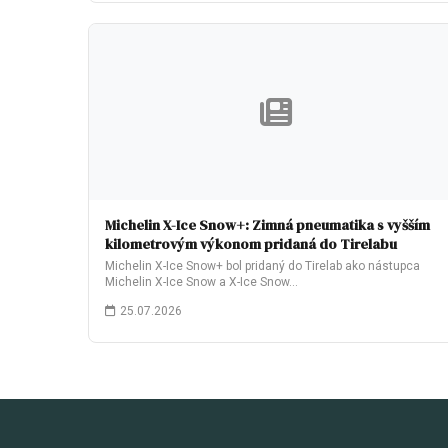
Michelin X-Ice Snow+: Zimná pneumatika s vyšším
kilometrovým výkonom pridaná do Tirelabu
Michelin X-Ice Snow+ bol pridaný do Tirelab ako nástupca
Michelin X-Ice Snow a X-Ice Snow…
25.07.2026