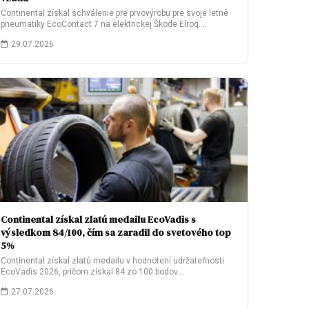
Continental získal schválenie pre prvovýrobu pre svoje letné
pneumatiky EcoContact 7 na elektrickej Škode Elroq.…
29.07.2026
Continental získal zlatú medailu EcoVadis s
výsledkom 84/100, čím sa zaradil do svetového top
5%
Continental získal zlatú medailu v hodnotení udržateľnosti
EcoVadis 2026, pričom získal 84 zo 100 bodov…
27.07.2026