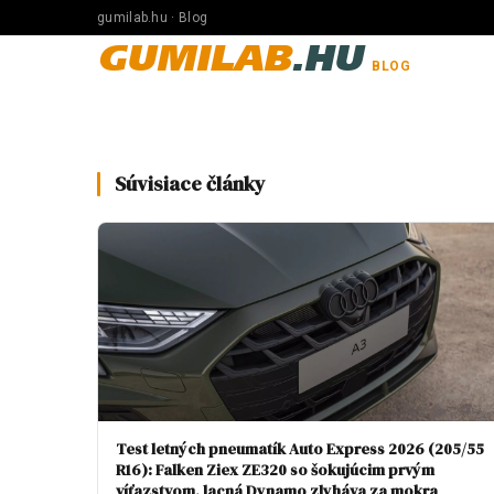
gumilab.hu · Blog
GUMILAB
.HU
BLOG
Súvisiace články
Test letných pneumatík Auto Express 2026 (205/55
R16): Falken Ziex ZE320 so šokujúcim prvým
víťazstvom, lacná Dynamo zlyháva za mokra