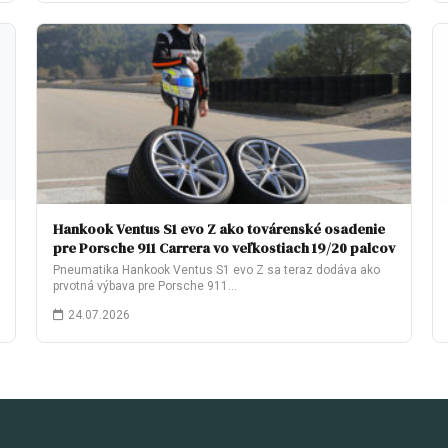
Hankook Ventus S1 evo Z ako továrenské osadenie
pre Porsche 911 Carrera vo veľkostiach 19/20 palcov
Pneumatika Hankook Ventus S1 evo Z sa teraz dodáva ako
prvotná výbava pre Porsche 911…
24.07.2026