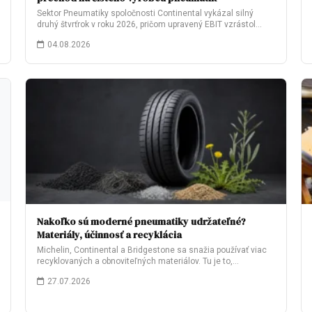
Sektor Pneumatiky spoločnosti Continental vykázal silný
druhý štvrťrok v roku 2026, pričom upravený EBIT vzrástol…
04.08.2026
Nakoľko sú moderné pneumatiky udržateľné?
Materiály, účinnosť a recyklácia
Michelin, Continental a Bridgestone sa snažia používať viac
recyklovaných a obnoviteľných materiálov. Tu je to,…
27.07.2026