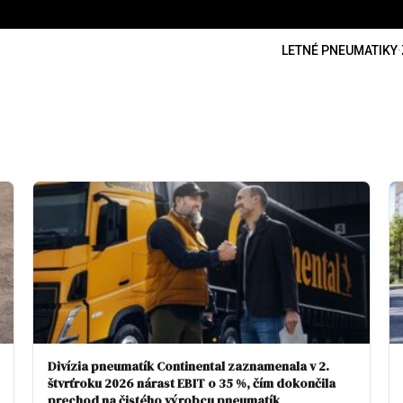
LETNÉ PNEUMATIKY
·
Divízia pneumatík Continental zaznamenala v 2.
štvrťroku 2026 nárast EBIT o 35 %, čím dokončila
prechod na čistého výrobcu pneumatík