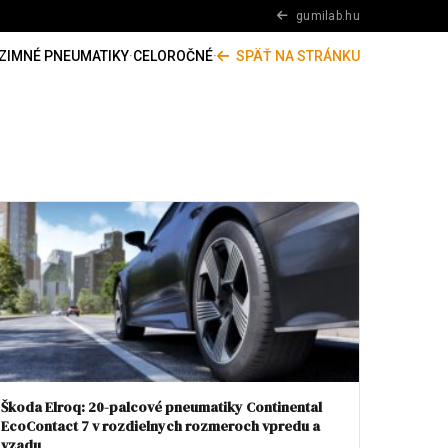
gumilab.hu
ZIMNÉ PNEUMATIKY
·
CELOROČNÉ
·
SPÄŤ NA STRÁNKU
Škoda Elroq: 20-palcové pneumatiky Continental
EcoContact 7 v rozdielnych rozmeroch vpredu a
vzadu