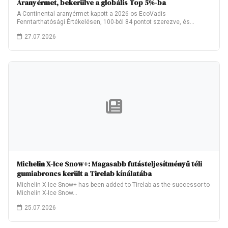
Aranyérmet, bekerülve a globális Top 5%-ba
A Continental aranyérmet kapott a 2026-os EcoVadis
Fenntarthatósági Értékelésen, 100-ból 84 pontot szerezve, és
ezzel…
27.07.2026
Michelin X-Ice Snow+: Magasabb futásteljesítményű téli
gumiabroncs került a Tirelab kínálatába
Michelin X-Ice Snow+ has been added to Tirelab as the successor to
Michelin X-Ice Snow…
25.07.2026