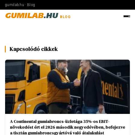
gumilab.hu · Blog
GUMILAB
.HU
BLOG
Kapcsolódó cikkek
A Continental gumiabroncs-üzletága 35%-os EBIT-
növekedést ért el 2026 második negyedévében, befejezve
a tisztán gumiabroncsgyártóvá való átalakulást