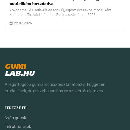
modellként hozzáadva
Yokohama BluEarth-AllSeason2 új, egész évszakos modellként
került fel a Tirelab kínálatába Európa számára, a 2026.…
22.07.2026
GUMI
LAB.HU
A legátfogóbb gumiabroncs-tesztadatbázis. Független
értékelések, ár-összehasonlítás és szakértői elemzés.
FEDEZZE FEL
Nyári gumik
Téli abroncsok