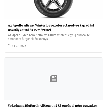
Az Apollo Altrust Winter bevezetése A nedves tapadási
osztályzattal és 15 mérettel
Az Apollo Tyres bemutatta az Altrust Wintert, egy új európai téli
abroncsot furgonok és könnyű…
24.07.2026
Yokohama BluEarth-AllSeason2 Új európai négyévszakos