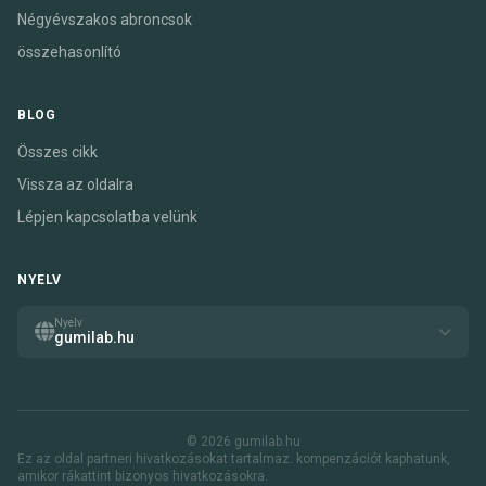
Négyévszakos abroncsok
összehasonlító
BLOG
Összes cikk
Vissza az oldalra
Lépjen kapcsolatba velünk
NYELV
Nyelv
gumilab.hu
© 2026 gumilab.hu
Ez az oldal partneri hivatkozásokat tartalmaz. kompenzációt kaphatunk,
amikor rákattint bizonyos hivatkozásokra.