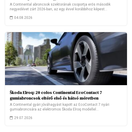
A Continental abroncsok szektorának csoportja erős második
negyedévet zárt 2026-ban, az egy évvel korábbihoz képest…
04.08.2026
Škoda Elroq: 20 colos Continental EcoContact 7
gumiabroncsok eltérő első és hátsó méretben
A Continental gyári jóváhagyást kapott az EcoContact 7 nyári
gumiabroncsára az elektromos Škoda Elroq modellel…
29.07.2026