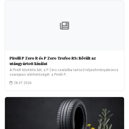
Pirelli P Zero R és P Zero Trofeo RS: Bővült az
utángyártott kínálat
A Pirelli bővítette két, a P Zero családba tartozó teljesítményabroncs
cserepiaci elérhetőségét: a Pirelli P…
28.07.2026