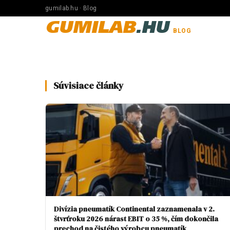
gumilab.hu · Blog
GUMILAB
.HU
BLOG
Súvisiace články
Divízia pneumatík Continental zaznamenala v 2.
štvrťroku 2026 nárast EBIT o 35 %, čím dokončila
prechod na čistého výrobcu pneumatík