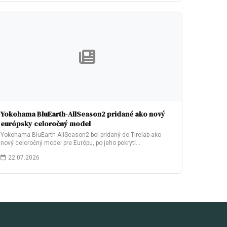
Yokohama BluEarth-AllSeason2 pridané ako nový
európsky celoročný model
Yokohama BluEarth-AllSeason2 bol pridaný do Tirelab ako
nový celoročný model pre Európu, po jeho pokrytí…
22.07.2026