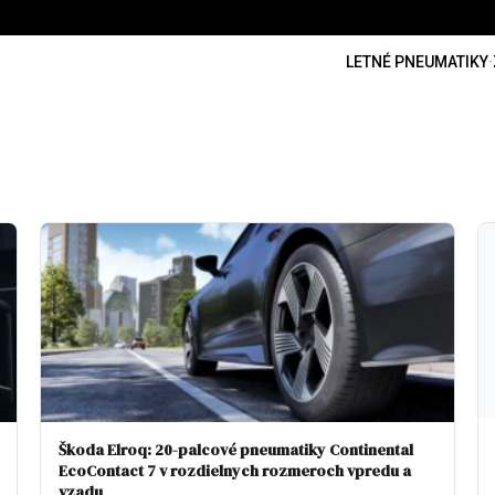
LETNÉ PNEUMATIKY
·
Škoda Elroq: 20-palcové pneumatiky Continental
EcoContact 7 v rozdielnych rozmeroch vpredu a
vzadu