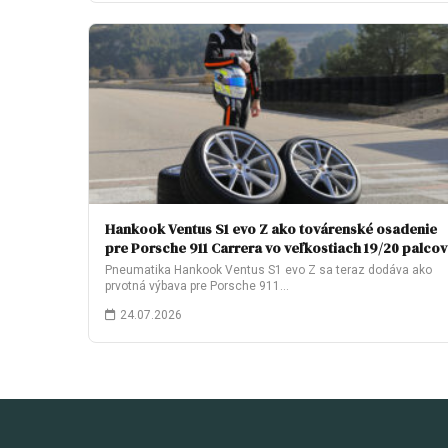
Hankook Ventus S1 evo Z ako továrenské osadenie
pre Porsche 911 Carrera vo veľkostiach 19/20 palcov
Pneumatika Hankook Ventus S1 evo Z sa teraz dodáva ako
prvotná výbava pre Porsche 911…
24.07.2026