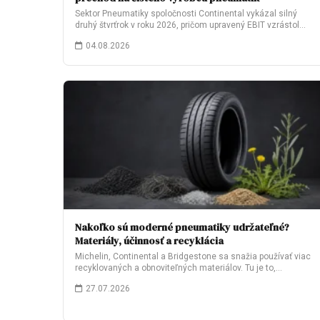
Sektor Pneumatiky spoločnosti Continental vykázal silný
druhý štvrťrok v roku 2026, pričom upravený EBIT vzrástol…
04.08.2026
Nakoľko sú moderné pneumatiky udržateľné?
Materiály, účinnosť a recyklácia
Michelin, Continental a Bridgestone sa snažia používať viac
recyklovaných a obnoviteľných materiálov. Tu je to,…
27.07.2026