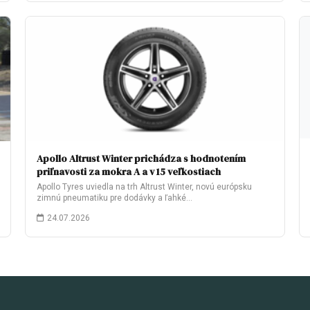
Apollo Altrust Winter prichádza s hodnotením
priľnavosti za mokra A a v 15 veľkostiach
Apollo Tyres uviedla na trh Altrust Winter, novú európsku
zimnú pneumatiku pre dodávky a ľahké…
24.07.2026