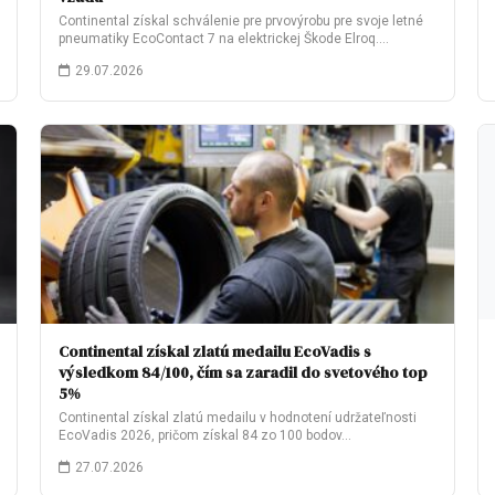
Continental získal schválenie pre prvovýrobu pre svoje letné
pneumatiky EcoContact 7 na elektrickej Škode Elroq.…
29.07.2026
Continental získal zlatú medailu EcoVadis s
výsledkom 84/100, čím sa zaradil do svetového top
5%
Continental získal zlatú medailu v hodnotení udržateľnosti
EcoVadis 2026, pričom získal 84 zo 100 bodov…
27.07.2026