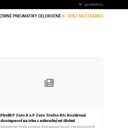
gumilab.hu
ZIMNÉ PNEUMATIKY
·
CELOROČNÉ
·
SPÄŤ NA STRÁNKU
Pirelli P Zero R a P Zero Trofeo RS: Rozšírená
dostupnosť na trhu s náhradnými dielmi
Spoločnosť Pirelli rozšírila dostupnosť dvoch výkonnostných