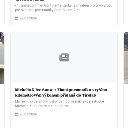
{ “translation”: “\n Continental získal schválení pro prvovýrobu
pro své letní pneumatiky EcoContact 7 na…
29.07.2026
Michelin X-Ice Snow+: Zimní pneumatika s vyšším
kilometrovým výkonem přidaná do Tirelab
Michelin X-Ice Snow+ byl přidán do Tirelab jako nástupce
Michelin X-Ice Snow a X-Ice Snow…
25.07.2026