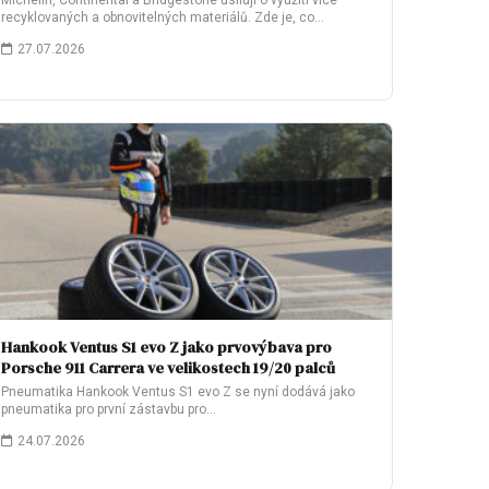
Michelin, Continental a Bridgestone usilují o využití více
recyklovaných a obnovitelných materiálů. Zde je, co…
27.07.2026
Hankook Ventus S1 evo Z jako prvovýbava pro
Porsche 911 Carrera ve velikostech 19/20 palců
Pneumatika Hankook Ventus S1 evo Z se nyní dodává jako
pneumatika pro první zástavbu pro…
24.07.2026