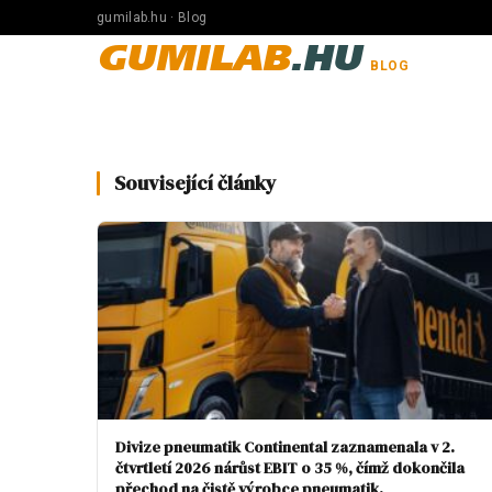
gumilab.hu · Blog
GUMILAB
.HU
BLOG
Související články
Divize pneumatik Continental zaznamenala v 2.
čtvrtletí 2026 nárůst EBIT o 35 %, čímž dokončila
přechod na čistě výrobce pneumatik.