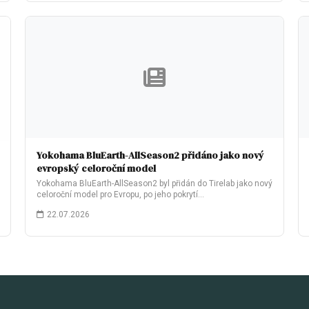
Yokohama BluEarth-AllSeason2 přidáno jako nový
evropský celoroční model
Yokohama BluEarth-AllSeason2 byl přidán do Tirelab jako nový
celoroční model pro Evropu, po jeho pokrytí…
22.07.2026