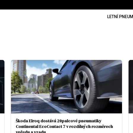
LETNÍ PNEUM
Škoda Elroq dostává 20palcové pneumatiky
Continental EcoContact 7 v rozdílných rozměrech
vpředu a vzadu