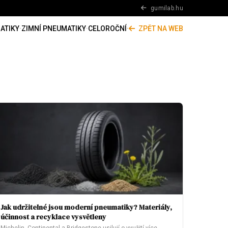
gumilab.hu
ATIKY
·
ZIMNÍ PNEUMATIKY
·
CELOROČNÍ
·
ZPĚT NA WEB
Jak udržitelné jsou moderní pneumatiky? Materiály,
účinnost a recyklace vysvětleny