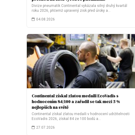
Divize pneumatik Continental vykázala silný druhý kvartál
roku 2026, přičemž upravený zisk před úroky a…
04.08.2026
Continental získal zlatou medaili EcoVadis s
hodnocením 84/100 a zařadil se tak mezi 5 %
nejlepších na světě
Continental získal zlatou medaili v hodnocení udržitelnosti
EcoVadis 2026, získal 84 ze 100 bodů a…
27.07.2026