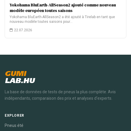
Yokohama BluEarth-AllSeason2 ajouté comme nouveau
modèle européen toutes saisons
Yokohama BluEarth-AllSeason2 a été ajouté à Tirelab en tant que
nouveau modèle toutes saisons pour…
22.07.2026
GUMI
LAB.HU
La base de données de tests de pneus la plus complète. Avis
indépendants, comparaison des prix et analyses d'experts.
EXPLORER
Pneus été