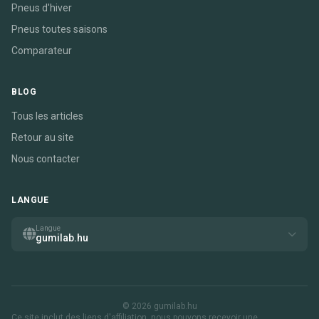
Pneus d'hiver
Pneus toutes saisons
Comparateur
BLOG
Tous les articles
Retour au site
Nous contacter
LANGUE
Langue
gumilab.hu
© 2026 gumilab.hu
Ce site inclut des liens d'affiliation. nous pouvons recevoir une