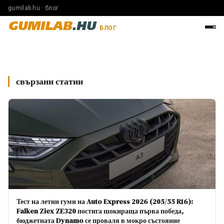
gumilab.hu · блог
GUMILAB
.HU
БЛОГ
свързани статии
Тест на летни гуми на Auto Express 2026 (205/55 R16):
Falken Ziex ZE320 постига шокираща първа победа,
бюджетната Dynamo се проваля в мокро състояние