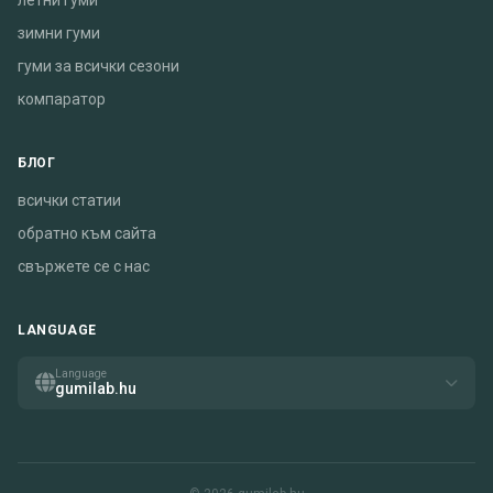
летни гуми
зимни гуми
гуми за всички сезони
компаратор
БЛОГ
всички статии
обратно към сайта
свържете се с нас
LANGUAGE
Language
gumilab.hu