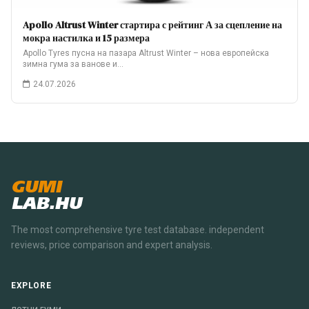
Apollo Altrust Winter стартира с рейтинг А за сцепление на
мокра настилка и 15 размера
Apollo Tyres пусна на пазара Altrust Winter – нова европейска
зимна гума за ванове и…
24.07.2026
GUMI
LAB.HU
The most comprehensive tyre test database. independent
reviews, price comparison and expert analysis.
EXPLORE