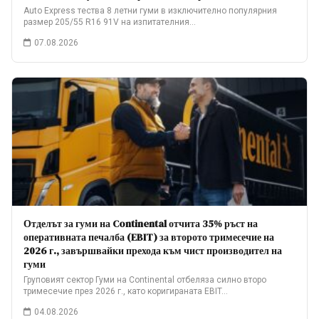
Auto Express тества 8 летни гуми в изключително популярния
размер 205/55 R16 91V на изпитателния…
07.08.2026
Отделът за гуми на Continental отчита 35% ръст на
оперативната печалба (EBIT) за второто тримесечие на
2026 г., завършвайки прехода към чист производител на
гуми
Груповият сектор Гуми на Continental отбеляза силно второ
тримесечие през 2026 г., като коригираната EBIT…
04.08.2026