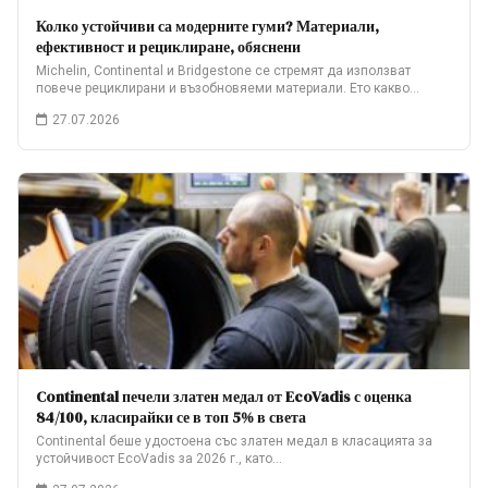
Колко устойчиви са модерните гуми? Материали,
ефективност и рециклиране, обяснени
Michelin, Continental и Bridgestone се стремят да използват
повече рециклирани и възобновяеми материали. Ето какво…
27.07.2026
Continental печели златен медал от EcoVadis с оценка
84/100, класирайки се в топ 5% в света
Continental беше удостоена със златен медал в класацията за
устойчивост EcoVadis за 2026 г., като…