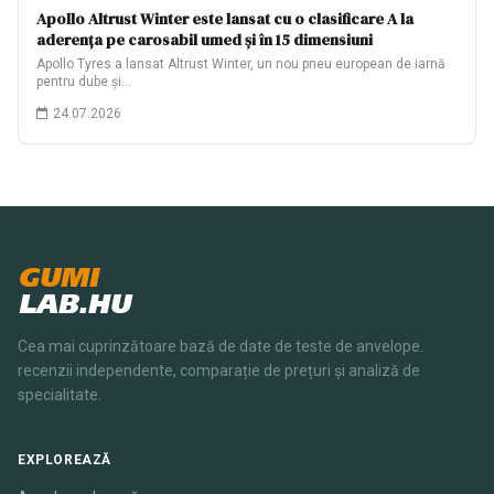
Apollo Altrust Winter este lansat cu o clasificare A la
aderența pe carosabil umed și în 15 dimensiuni
Apollo Tyres a lansat Altrust Winter, un nou pneu european de iarnă
pentru dube și…
24.07.2026
GUMI
LAB.HU
Cea mai cuprinzătoare bază de date de teste de anvelope.
recenzii independente, comparație de prețuri și analiză de
specialitate.
EXPLOREAZĂ