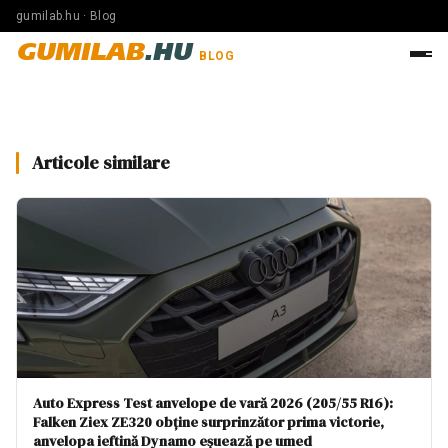
gumilab.hu · Blog
GUMILAB
.HU
BLOG
Articole similare
Auto Express Test anvelope de vară 2026 (205/55 R16):
Falken Ziex ZE320 obține surprinzător prima victorie,
anvelopa ieftină Dynamo eșuează pe umed