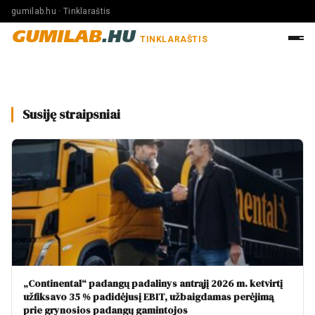
gumilab.hu · Tinklaraštis
GUMILAB
.HU
TINKLARAŠTIS
Susiję straipsniai
„Continental“ padangų padalinys antrąjį 2026 m. ketvirtį
užfiksavo 35 % padidėjusį EBIT, užbaigdamas perėjimą
prie grynosios padangų gamintojos