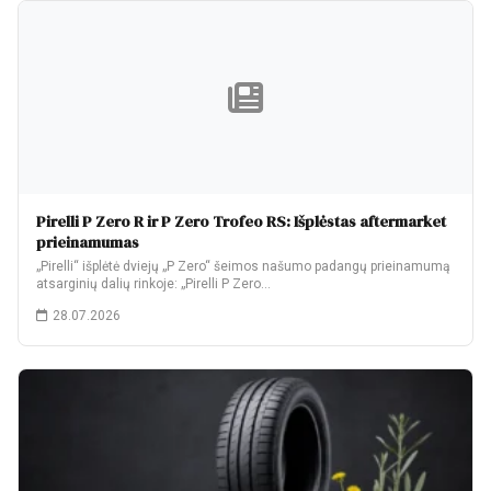
Pirelli P Zero R ir P Zero Trofeo RS: Išplėstas aftermarket
prieinamumas
„Pirelli“ išplėtė dviejų „P Zero“ šeimos našumo padangų prieinamumą
atsarginių dalių rinkoje: „Pirelli P Zero…
28.07.2026