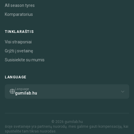
All season tyres
Komparatorius
TINKLARAŠTIS
Visi straipsniai
Grįžti į svetainę
Susisiekite su mumis
LANGUAGE
Language
gumilab.hu
© 2026 gumilab.hu
šioje svetainėje yra partnerių nuorodų. mes galime gauti kompensaciją, kai
spustelite tam tikras nuorodas.