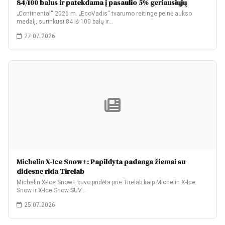
84/100 balus ir patekdama į pasaulio 5% geriausiųjų
„Continental“ 2026 m. „EcoVadis“ tvarumo reitinge pelnė aukso
medalį, surinkusi 84 iš 100 balų ir…
27.07.2026
Michelin X-Ice Snow+: Papildyta padanga žiemai su
didesne rida Tirelab
Michelin X-Ice Snow+ buvo pridėta prie Tirelab kaip Michelin X-Ice
Snow ir X-Ice Snow SUV…
25.07.2026