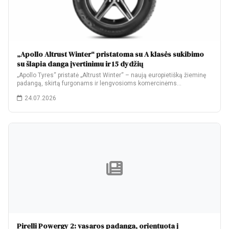
„Apollo Altrust Winter“ pristatoma su A klasės sukibimo
su šlapia danga įvertinimu ir 15 dydžių
„Apollo Tyres“ pristatė „Altrust Winter“ – naują europietišką žieminę
padangą, skirtą furgonams ir lengvosioms komercinėms…
24.07.2026
Pirelli Powergy 2: vasaros padanga, orientuota į