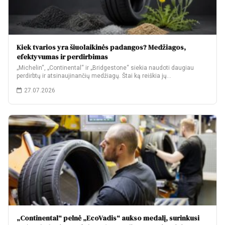
Kiek tvarios yra šiuolaikinės padangos? Medžiagos,
efektyvumas ir perdirbimas
„Michelin“, „Continental“ ir „Bridgestone“ siekia naudoti daugiau
perdirbtų ir atsinaujinančių medžiagų. Štai ką reiškia jų…
27.07.2026
„Continental“ pelnė „EcoVadis“ aukso medalį, surinkusi