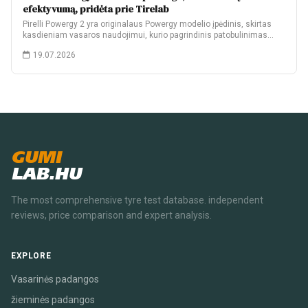
efektyvumą, pridėta prie Tirelab
Pirelli Powergy 2 yra originalaus Powergy modelio įpėdinis, skirtas
kasdieniam vasaros naudojimui, kurio pagrindinis patobulinimas…
19.07.2026
GUMI
LAB.HU
The most comprehensive tyre test database. independent
reviews, price comparison and expert analysis.
EXPLORE
Vasarinės padangos
žieminės padangos