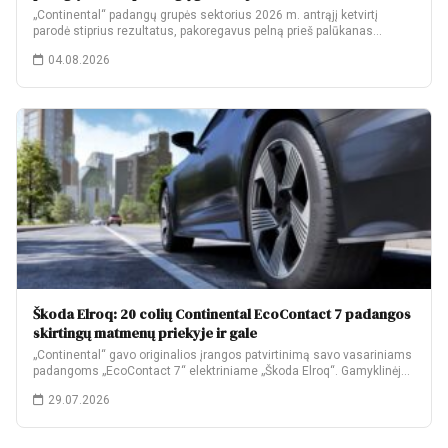
„Continental“ padangų grupės sektorius 2026 m. antrąjį ketvirtį
parodė stiprius rezultatus, pakoregavus pelną prieš palūkanas…
04.08.2026
Škoda Elroq: 20 colių Continental EcoContact 7 padangos
skirtingų matmenų priekyje ir gale
„Continental“ gavo originalios įrangos patvirtinimą savo vasariniams
padangoms „EcoContact 7“ elektriniame „Škoda Elroq“. Gamyklinėje
komplektacijoje…
29.07.2026