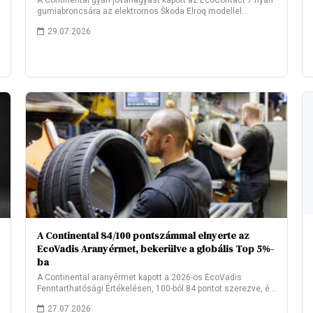
A Continental gyári jóváhagyást kapott az EcoContact 7 nyári
gumiabroncsára az elektromos Škoda Elroq modellel…
29.07.2026
A Continental 84/100 pontszámmal elnyerte az
EcoVadis Aranyérmet, bekerülve a globális Top 5%-
ba
A Continental aranyérmet kapott a 2026-os EcoVadis
Fenntarthatósági Értékelésen, 100-ból 84 pontot szerezve, és
ezzel…
27.07.2026