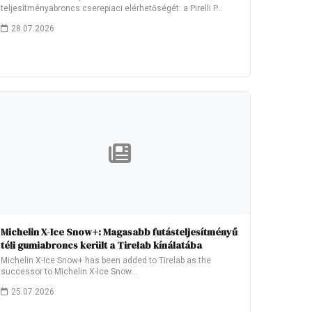
teljesítményabroncs cserepiaci elérhetőségét: a Pirelli P…
28.07.2026
Michelin X-Ice Snow+: Magasabb futásteljesítményű
téli gumiabroncs került a Tirelab kínálatába
Michelin X-Ice Snow+ has been added to Tirelab as the
successor to Michelin X-Ice Snow…
25.07.2026