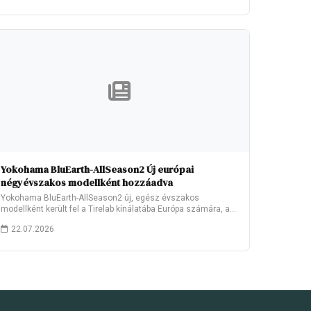
Yokohama BluEarth-AllSeason2 Új európai
négyévszakos modellként hozzáadva
Yokohama BluEarth-AllSeason2 új, egész évszakos
modellként került fel a Tirelab kínálatába Európa számára, a
2026.…
22.07.2026