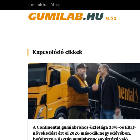
gumilab.hu · Blog
GUMILAB
.HU
BLOG
Kapcsolódó cikkek
A Continental gumiabroncs-üzletága 35%-os EBIT-
növekedést ért el 2026 második negyedévében,
befejezve a tisztán gumiabroncsgyártóvá való