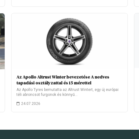
Az Apollo Altrust Winter bevezetése A nedves
tapadási osztályzattal és 15 mérettel
Az Apollo Tyres bemutatta az Altrust Wintert, egy új európai
téli abroncsot furgonok és könnyű…
24.07.2026