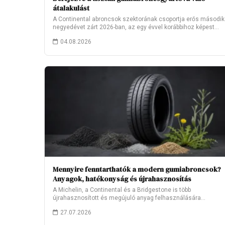
átalakulást
A Continental abroncsok szektorának csoportja erős második
negyedévet zárt 2026-ban, az egy évvel korábbihoz képest…
04.08.2026
Mennyire fenntarthatók a modern gumiabroncsok?
Anyagok, hatékonyság és újrahasznosítás
A Michelin, a Continental és a Bridgestone is több
újrahasznosított és megújuló anyag felhasználására
törekszik.…
27.07.2026