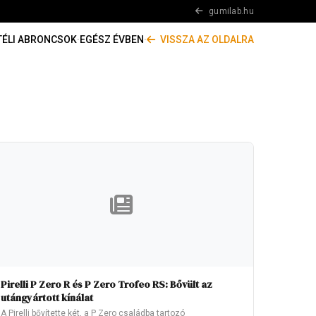
gumilab.hu
TÉLI ABRONCSOK
·
EGÉSZ ÉVBEN
·
VISSZA AZ OLDALRA
Pirelli P Zero R és P Zero Trofeo RS: Bővült az
utángyártott kínálat
A Pirelli bővítette két, a P Zero családba tartozó