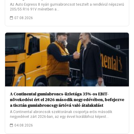
Az Auto Express 8 nyári gumiabroncsot tesztelt a rendkívül népszerű
205/55 R16 91V méretben a…
07.08.2026
A Continental gumiabroncs-üzletága 35%-os EBIT-
növekedést ért el 2026 második negyedévében, befejezve
a tisztán gumiabroncsgyártóvá való átalakulást
A Continental abroncsok szektorának csoportja erős második
negyedévet zárt 2026-ban, az egy évvel korábbihoz képest…
04.08.2026