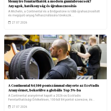
Mennyire fenntarthatók a modern gumiabroncsok?
Anyagok, hatékonyság és újrahasznosítás
A Michelin, a Continental és a Bridgestone is több újrahasznosított
és megújuló anyag felhasználására törekszik.…
27.07.2026
A Continental 84/100 pontszámmal elnyerte az EcoVadis
Aranyérmet, bekerülve a globális Top 5%-ba
A Continental aranyérmet kapott a 2026-os EcoVadis
Fenntarthatósági Értékelésen, 100-ból 84 pontot szerezve, és
ezzel…
27.07.2026