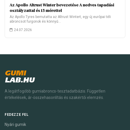
Az Apollo Altrust Winter bevezetése A nedves tapadási
osztályzattal és 15 mérettel
Az Apollo Tyres bemutatta az Altrust Wintert, egy új európai téli
abroncsot furgonok és könnyű…
24.07.2026
GUMI
LAB.HU
A legátfogóbb gumiabroncs-tesztadatbázis. Független
értékelések, ár-összehasonlítás és szakértői elemzés.
FEDEZZE FEL
Nyári gumik