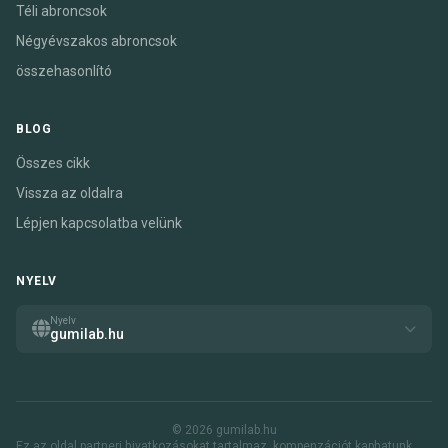
Téli abroncsok
Négyévszakos abroncsok
összehasonlító
BLOG
Összes cikk
Vissza az oldalra
Lépjen kapcsolatba velünk
NYELV
Nyelv
gumilab.hu
© 2026 gumilab.hu
Ez az oldal partneri hivatkozásokat tartalmaz. kompenzációt kaphatunk,