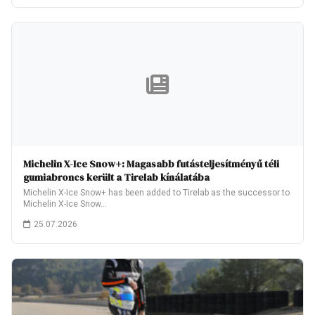
Michelin X-Ice Snow+: Magasabb futásteljesítményű téli
gumiabroncs került a Tirelab kínálatába
Michelin X-Ice Snow+ has been added to Tirelab as the successor to
Michelin X-Ice Snow…
25.07.2026