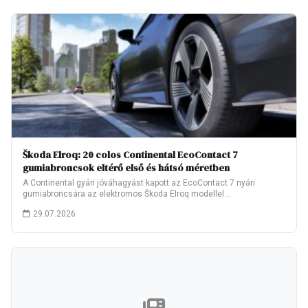
Škoda Elroq: 20 colos Continental EcoContact 7
gumiabroncsok eltérő első és hátsó méretben
A Continental gyári jóváhagyást kapott az EcoContact 7 nyári
gumiabroncsára az elektromos Škoda Elroq modellel…
29.07.2026