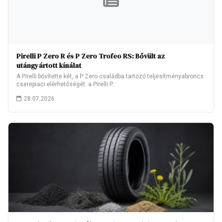
Pirelli P Zero R és P Zero Trofeo RS: Bővült az
utángyártott kínálat
A Pirelli bővítette két, a P Zero családba tartozó teljesítményabroncs
cserepiaci elérhetőségét: a Pirelli P…
28.07.2026