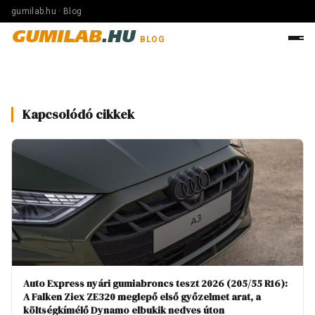
gumilab.hu · Blog
GUMILAB
.HU
BLOG
Kapcsolódó cikkek
Auto Express nyári gumiabroncs teszt 2026 (205/55 R16):
A Falken Ziex ZE320 meglepő első győzelmet arat, a
költségkímélő Dynamo elbukik nedves úton