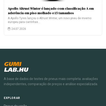
Apollo Altrust Winter é lançado com classificação A em
aderência em piso molhado e 15 tamanhos
A Apollo Tyres lançou o Altrust Winter, um novo pneu de inverno
europeu para carrinhas…
24.07.2026
GUMI
LAB.HU
A base de dados de testes de pneus mais completa. avaliações
independentes, comparação de preços e análise especializada.
EXPLORAR