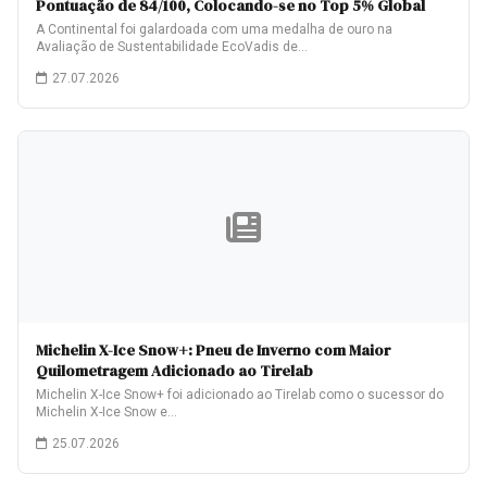
Pontuação de 84/100, Colocando-se no Top 5% Global
A Continental foi galardoada com uma medalha de ouro na
Avaliação de Sustentabilidade EcoVadis de…
27.07.2026
Michelin X-Ice Snow+: Pneu de Inverno com Maior
Quilometragem Adicionado ao Tirelab
Michelin X-Ice Snow+ foi adicionado ao Tirelab como o sucessor do
Michelin X-Ice Snow e…
25.07.2026