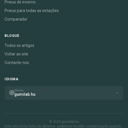
Pneus de inverno
Pneus para todas as estações
Comparador
BLOGUE
Todos os artigos
Voltar ao site
Contacte-nos
IDIOMA
Idioma
gumilab.hu
© 2026 gumilab.hu
Este site inclui links de afiliados. podemos receber compensação quando