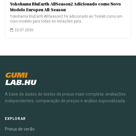
Yokohama BluEarth-AllSeason2 Adicionado como Novo
Modelo Europeu All-Season
Yokohama BluEarth-AllSeason2 foi adicionado ao Tirelab como um
novo modelo para todas as estações para…
22.07.2026
GUMI
LAB.HU
A base de dados de testes de pneus mais completa. avaliações
independentes, comparação de preços e análise especializada.
EXPLORAR
Pneus de verão