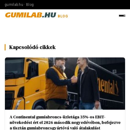
gumilab.hu · Blog
GUMILAB
.HU
BLOG
Kapcsolódó cikkek
A Continental gumiabroncs-üzletága 35%-os EBIT-
növekedést ért el 2026 második negyedévében, befejezve
a tisztán gumiabroncsgyártóvá való átalakulást