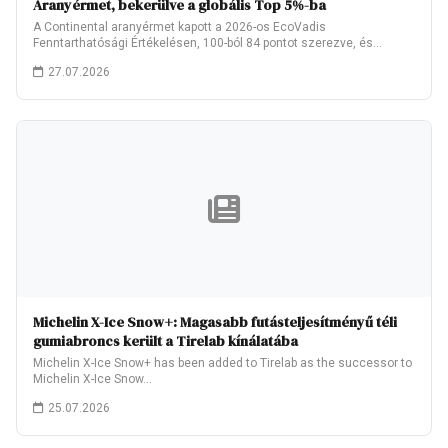
Aranyérmet, bekerülve a globális Top 5%-ba
A Continental aranyérmet kapott a 2026-os EcoVadis
Fenntarthatósági Értékelésen, 100-ból 84 pontot szerezve, és
ezzel…
27.07.2026
Michelin X-Ice Snow+: Magasabb futásteljesítményű téli
gumiabroncs került a Tirelab kínálatába
Michelin X-Ice Snow+ has been added to Tirelab as the successor to
Michelin X-Ice Snow…
25.07.2026