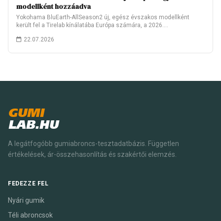
modellként hozzáadva
Yokohama BluEarth-AllSeason2 új, egész évszakos modellként
került fel a Tirelab kínálatába Európa számára, a 2026.…
22.07.2026
GUMI
LAB.HU
A legátfogóbb gumiabroncs-tesztadatbázis. Független
értékelések, ár-összehasonlítás és szakértői elemzés.
FEDEZZE FEL
Nyári gumik
Téli abroncsok