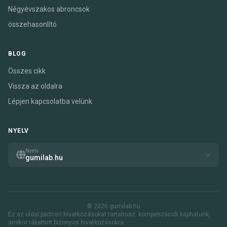
Négyévszakos abroncsok
összehasonlító
BLOG
Összes cikk
Vissza az oldalra
Lépjen kapcsolatba velünk
NYELV
Nyelv
gumilab.hu
© 2026 gumilab.hu
Ez az oldal partneri hivatkozásokat tartalmaz. kompenzációt kaphatunk,
amikor rákattint bizonyos hivatkozásokra.