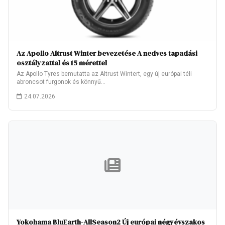
Az Apollo Altrust Winter bevezetése A nedves tapadási
osztályzattal és 15 mérettel
Az Apollo Tyres bemutatta az Altrust Wintert, egy új európai téli
abroncsot furgonok és könnyű…
24.07.2026
Yokohama BluEarth-AllSeason2 Új európai négyévszakos