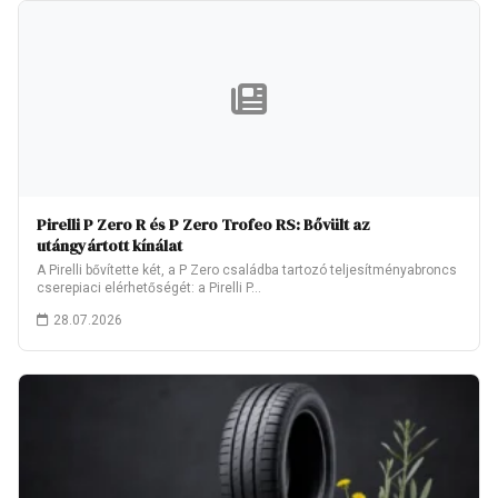
Pirelli P Zero R és P Zero Trofeo RS: Bővült az
utángyártott kínálat
A Pirelli bővítette két, a P Zero családba tartozó teljesítményabroncs
cserepiaci elérhetőségét: a Pirelli P…
28.07.2026