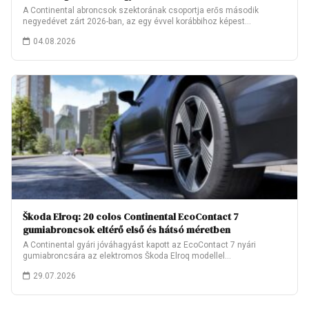
A Continental abroncsok szektorának csoportja erős második
negyedévet zárt 2026-ban, az egy évvel korábbihoz képest…
04.08.2026
Škoda Elroq: 20 colos Continental EcoContact 7
gumiabroncsok eltérő első és hátsó méretben
A Continental gyári jóváhagyást kapott az EcoContact 7 nyári
gumiabroncsára az elektromos Škoda Elroq modellel…
29.07.2026