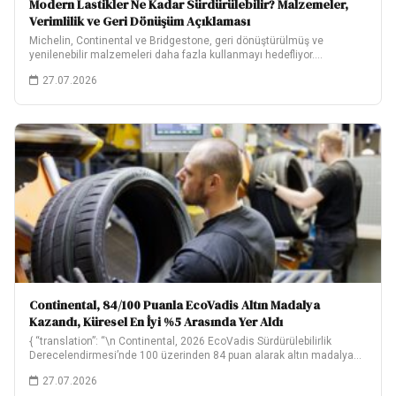
Modern Lastikler Ne Kadar Sürdürülebilir? Malzemeler,
Verimlilik ve Geri Dönüşüm Açıklaması
Michelin, Continental ve Bridgestone, geri dönüştürülmüş ve
yenilenebilir malzemeleri daha fazla kullanmayı hedefliyor.
Hedeflerinin ne…
27.07.2026
Continental, 84/100 Puanla EcoVadis Altın Madalya
Kazandı, Küresel En İyi %5 Arasında Yer Aldı
{ “translation”: “\n Continental, 2026 EcoVadis Sürdürülebilirlik
Derecelendirmesi’nde 100 üzerinden 84 puan alarak altın madalya…
27.07.2026