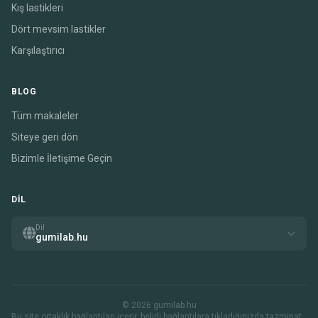
Kış lastikleri
Dört mevsim lastikler
Karşılaştırıcı
BLOG
Tüm makaleler
Siteye geri dön
Bizimle İletişime Geçin
DIL
Dil
gumilab.hu
© 2026 gumilab.hu
Bu site ortaklık bağlantıları içerir. belirli bağlantılara tıkladığınızda tazminat