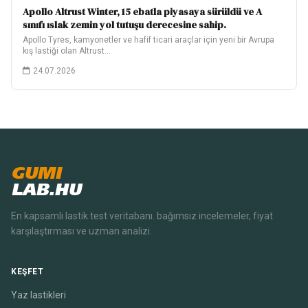
Apollo Altrust Winter, 15 ebatla piyasaya sürüldü ve A
sınıfı ıslak zemin yol tutuşu derecesine sahip.
Apollo Tyres, kamyonetler ve hafif ticari araçlar için yeni bir Avrupa
kış lastiği olan Altrust…
24.07.2026
GUMI
LAB.HU
En kapsamlı lastik test veritabanı. bağımsız incelemeler, fiyat
karşılaştırması ve uzman analizi.
KEŞFET
Yaz lastikleri